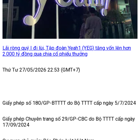
Lãi ròng quý I đi lùi, Tập đoàn Yeah1 (YEG) tăng vốn lên hơn
2.000 tỷ đồng qua chia cổ phiếu thưởng
Thứ Tư 27/05/2026 22:53 (GMT+7)
Giấy phép số 180/GP-BTTTT do Bộ TTTT cấp ngày 5/7/2024
Giấy phép Chuyên trang số 29/GP-CBC do Bộ TTTT cấp ngày
17/09/2024