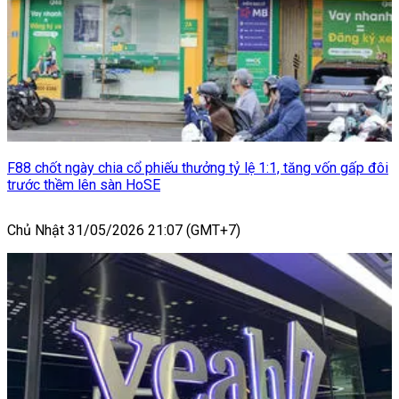
F88 chốt ngày chia cổ phiếu thưởng tỷ lệ 1:1, tăng vốn gấp đôi
trước thềm lên sàn HoSE
Chủ Nhật 31/05/2026 21:07 (GMT+7)