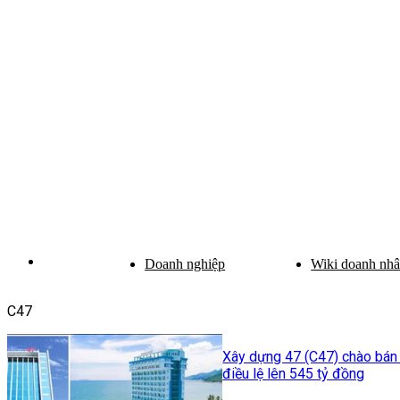
Doanh nghiệp
Wiki doanh nh
C47
Xây dựng 47 (C47) chào bán h
điều lệ lên 545 tỷ đồng