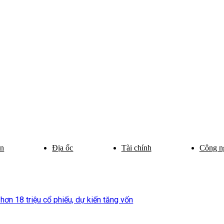
ân
Địa ốc
Tài chính
Công n
ơn 18 triệu cổ phiếu, dự kiến tăng vốn