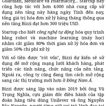
Guardian, Medicare và Pharmacity,... Startup này
cũng hợp tác với hơn 4.000 nhà cung cấp sử
dụng nền tảng này hàng ngày. Tính đến nay,
tổng giá trị hóa đơn xử lý hàng tháng thông qua
nền tảng Bizzi đạt hơn 300 triệu USD.
Startup cho biết
công nghệ tự động
hóa quy trình
bằng robot và machine learning (máy học)
nhằm cắt giảm 80% thời gian xử lý hóa đơn và
giảm 50% chi phí xử lý.
Với số tiền được "rót vốn", Bizzi dự kiến sẽ sử
dụng để mở rộng mạng lưới khách hàng, phát
triển các tính năng, chức năng của nền tảng.
Ngoài ra, công ty cũng đang tìm cách mở rộng
sang các thị trường mới hơn ở
Đông Nam Á
.
Bizzi được sáng lập vào năm 2019 bởi ông Vũ
Trọng Nghĩa, cựu giám đốc điều hành của tập
đoàn hàng tiêu dùng Unilever và ông Nguyễn
Bảo Nguyên, người từng giữ vai trò lãnh đạo tại