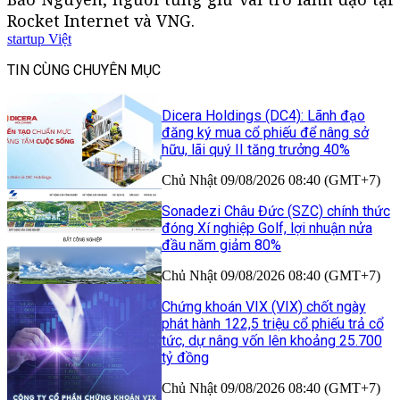
Rocket Internet và VNG.
startup Việt
TIN CÙNG CHUYÊN MỤC
Dicera Holdings (DC4): Lãnh đạo
đăng ký mua cổ phiếu để nâng sở
hữu, lãi quý II tăng trưởng 40%
Chủ Nhật 09/08/2026 08:40 (GMT+7)
Sonadezi Châu Đức (SZC) chính thức
đóng Xí nghiệp Golf, lợi nhuận nửa
đầu năm giảm 80%
Chủ Nhật 09/08/2026 08:40 (GMT+7)
Chứng khoán VIX (VIX) chốt ngày
phát hành 122,5 triệu cổ phiếu trả cổ
tức, dự nâng vốn lên khoảng 25.700
tỷ đồng
Chủ Nhật 09/08/2026 08:40 (GMT+7)