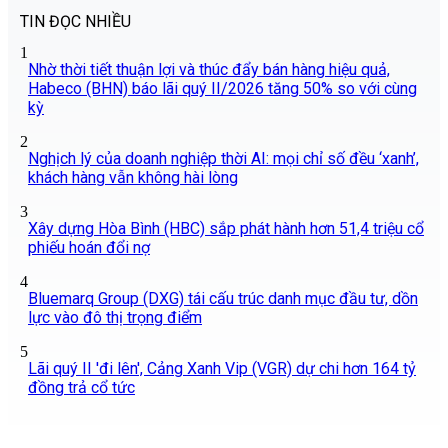
TIN ĐỌC NHIỀU
1
Nhờ thời tiết thuận lợi và thúc đẩy bán hàng hiệu quả,
Habeco (BHN) báo lãi quý II/2026 tăng 50% so với cùng
kỳ
2
Nghịch lý của doanh nghiệp thời AI: mọi chỉ số đều ‘xanh’,
khách hàng vẫn không hài lòng
3
Xây dựng Hòa Bình (HBC) sắp phát hành hơn 51,4 triệu cổ
phiếu hoán đổi nợ
4
Bluemarq Group (DXG) tái cấu trúc danh mục đầu tư, dồn
lực vào đô thị trọng điểm
5
Lãi quý II 'đi lên', Cảng Xanh Vip (VGR) dự chi hơn 164 tỷ
đồng trả cổ tức