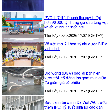
PVOIL (OIL): Doanh thu quý II đạt
hơn 90.000 tỷ nhưng giá dầu tăng vọt
khiến lợi nhuận 'bốc hơi'
Thứ Bảy 08/08/2026 17:07 (GMT+7)
Vẽ ước mơ, 21 họa sỹ nhí được BIDV
vinh danh
Thứ Bảy 08/08/2026 17:07 (GMT+7)
Digiworld (DGW) báo lãi bán niên
vượt trội, cổ đông lớn gom mua giữa
đà giảm giá cổ phiếu
Thứ Bảy 08/08/2026 13:52 (GMT+7)
Bức tranh tài chính DatVietVAC trước
thềm IPO: Tỷ suất sinh lời cao đan