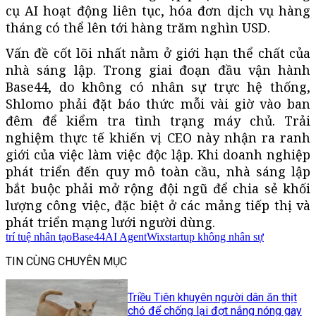
cụ AI hoạt động liên tục, hóa đơn dịch vụ hàng
tháng có thể lên tới hàng trăm nghìn USD.
Vấn đề cốt lõi nhất nằm ở giới hạn thể chất của
nhà sáng lập. Trong giai đoạn đầu vận hành
Base44, do không có nhân sự trực hệ thống,
Shlomo phải đặt báo thức mỗi vài giờ vào ban
đêm để kiểm tra tình trạng máy chủ. Trải
nghiệm thực tế khiến vị CEO này nhận ra ranh
giới của việc làm việc độc lập. Khi doanh nghiệp
phát triển đến quy mô toàn cầu, nhà sáng lập
bắt buộc phải mở rộng đội ngũ để chia sẻ khối
lượng công việc, đặc biệt ở các mảng tiếp thị và
phát triển mạng lưới người dùng.
trí tuệ nhân tạo
Base44
AI Agent
Wix
startup không nhân sự
TIN CÙNG CHUYÊN MỤC
Triều Tiên khuyên người dân ăn thịt
chó để chống lại đợt nắng nóng gay