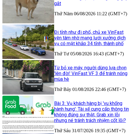
gắt
Thứ Năm 06/08/2026 11:22 (GMT+7)
Đi tỉnh như đi phố, chủ xe VinFast
yên tâm nhờ mạng lưới xưởng dịch
vụ có mặt khắp 34 tỉnh, thành phố
Thứ Tư 05/08/2026 16:43 (GMT+7)
Từ bỏ xe máy, người dùng lựa chọn
'lên đời' VinFast VF 3 để tránh nóng
mùa hè
Thứ Bảy 01/08/2026 22:46 (GMT+7)
Bài 3: Vụ khách hàng bị 'vu khống
hành hung': Tài xế cung cấp thông tin
không đúng sự thật, Grab xin lỗi
nhưng né tránh trách nhiệm cốt lõi?
Thứ Sáu 31/07/2026 19:35 (GMT+7)