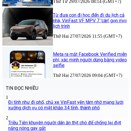
Thứ Tư 29/07/2026 08:14 (GMT+7)
Từ đưa con đi học đến đi du lịch cả
nhà, VinFast VF MPV 7 'cân' gọn mọi
lịch trình
Thứ Hai 27/07/2026 11:55 (GMT+7)
Meta ra mắt Facebook Verified miễn
phí, xác minh người dùng bằng video
selfie
Thứ Hai 27/07/2026 09:04 (GMT+7)
TIN ĐỌC NHIỀU
1
Đi tỉnh như đi phố, chủ xe VinFast yên tâm nhờ mạng lưới
xưởng dịch vụ có mặt khắp 34 tỉnh, thành phố
2
Triều Tiên khuyên người dân ăn thịt chó để chống lại đợt
nắng nóng gay gắt