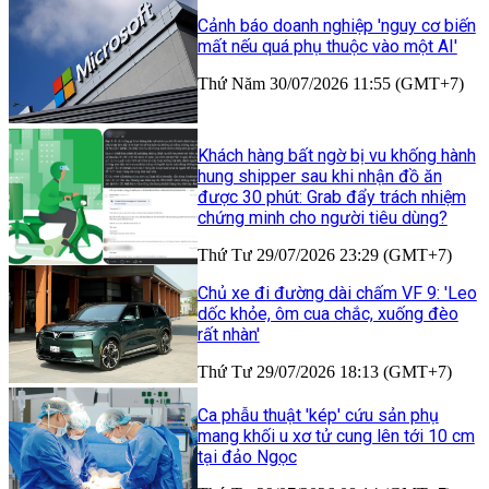
Cảnh báo doanh nghiệp 'nguy cơ biến
mất nếu quá phụ thuộc vào một AI'
Thứ Năm 30/07/2026 11:55 (GMT+7)
Khách hàng bất ngờ bị vu khống hành
hung shipper sau khi nhận đồ ăn
được 30 phút: Grab đẩy trách nhiệm
chứng minh cho người tiêu dùng?
Thứ Tư 29/07/2026 23:29 (GMT+7)
Chủ xe đi đường dài chấm VF 9: 'Leo
dốc khỏe, ôm cua chắc, xuống đèo
rất nhàn'
Thứ Tư 29/07/2026 18:13 (GMT+7)
Ca phẫu thuật 'kép' cứu sản phụ
mang khối u xơ tử cung lên tới 10 cm
tại đảo Ngọc