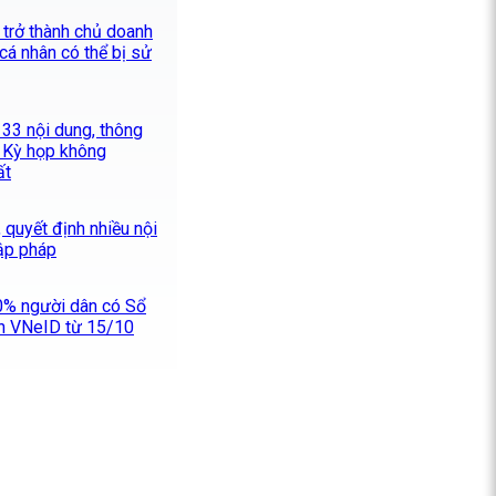
 trở thành chủ doanh
 cá nhân có thể bị sử
33 nội dung, thông
i Kỳ họp không
ất
 quyết định nhiều nội
lập pháp
0% người dân có Sổ
ên VNeID từ 15/10