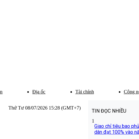
ân
Địa ốc
Tài chính
Công n
Thứ Tư 08/07/2026 15:28 (GMT+7)
TIN ĐỌC NHIỀU
1
Giao chỉ tiêu bao ph
dân đạt 100% vào n