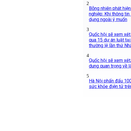
2
Bỗng nhiên phát hiện
nghiệp: Khi thông tin
dụng ngoài ý muốn
3
Quốc hội sẽ xem xét 
qua 15 dự án luật tạ
thường lệ lần thứ Nh
4
Quốc hội sẽ xem xét,
dung quan trọng về 
5
Hà Nội phấn đấu 10
sức khỏe điện tử tr