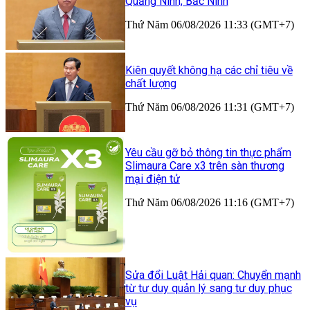
Quảng Ninh, Bắc Ninh
Thứ Năm 06/08/2026 11:33 (GMT+7)
Kiên quyết không hạ các chỉ tiêu về
chất lượng
Thứ Năm 06/08/2026 11:31 (GMT+7)
Yêu cầu gỡ bỏ thông tin thực phẩm
Slimaura Care x3 trên sàn thương
mại điện tử
Thứ Năm 06/08/2026 11:16 (GMT+7)
Sửa đổi Luật Hải quan: Chuyển mạnh
từ tư duy quản lý sang tư duy phục
vụ