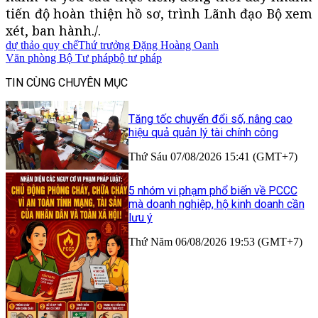
tiến độ hoàn thiện hồ sơ, trình Lãnh đạo Bộ xem
xét, ban hành./.
dự thảo quy chế
Thứ trưởng Đặng Hoàng Oanh
Văn phòng Bộ Tư pháp
bộ tư pháp
TIN CÙNG CHUYÊN MỤC
Tăng tốc chuyển đổi số, nâng cao
hiệu quả quản lý tài chính công
Thứ Sáu 07/08/2026 15:41 (GMT+7)
5 nhóm vi phạm phổ biến về PCCC
mà doanh nghiệp, hộ kinh doanh cần
lưu ý
Thứ Năm 06/08/2026 19:53 (GMT+7)