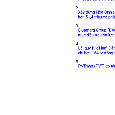
2
Xây dựng Hòa Bình (
hơn 51,4 triệu cổ phi
3
Bluemarq Group (DXG)
mục đầu tư, dồn lực 
4
Lãi quý II 'đi lên', 
chi hơn 164 tỷ đồng 
5
PVTrans (PVT) có tâ