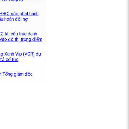
HBC) sắp phát hành
ếu hoán đổi nợ
 tái cấu trúc danh
vào đô thị trọng điểm
Cảng Xanh Vip (VGR) dự
trả cổ tức
n Tổng giám đốc