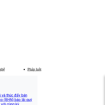
ghệ
Pháp luật
ợi và thúc đẩy bán
co (BHN) báo lãi quý
 với cùng kỳ