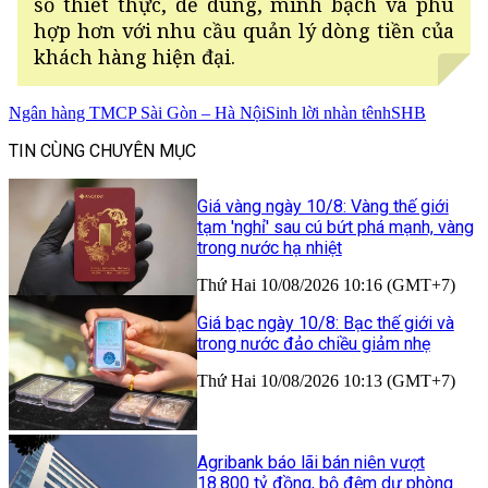
số thiết thực, dễ dùng, minh bạch và phù
hợp hơn với nhu cầu quản lý dòng tiền của
khách hàng hiện đại.
Ngân hàng TMCP Sài Gòn – Hà Nội
Sinh lời nhàn tênh
SHB
TIN CÙNG CHUYÊN MỤC
Giá vàng ngày 10/8: Vàng thế giới
tạm 'nghỉ' sau cú bứt phá mạnh, vàng
trong nước hạ nhiệt
Thứ Hai 10/08/2026 10:16 (GMT+7)
Giá bạc ngày 10/8: Bạc thế giới và
trong nước đảo chiều giảm nhẹ
Thứ Hai 10/08/2026 10:13 (GMT+7)
Agribank báo lãi bán niên vượt
18.800 tỷ đồng, bộ đệm dự phòng