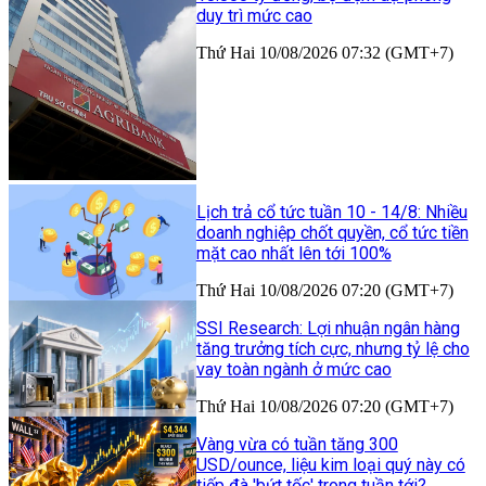
duy trì mức cao
Thứ Hai 10/08/2026 07:32 (GMT+7)
Lịch trả cổ tức tuần 10 - 14/8: Nhiều
doanh nghiệp chốt quyền, cổ tức tiền
mặt cao nhất lên tới 100%
Thứ Hai 10/08/2026 07:20 (GMT+7)
SSI Research: Lợi nhuận ngân hàng
tăng trưởng tích cực, nhưng tỷ lệ cho
vay toàn ngành ở mức cao
Thứ Hai 10/08/2026 07:20 (GMT+7)
Vàng vừa có tuần tăng 300
USD/ounce, liệu kim loại quý này có
tiếp đà 'bứt tốc' trong tuần tới?