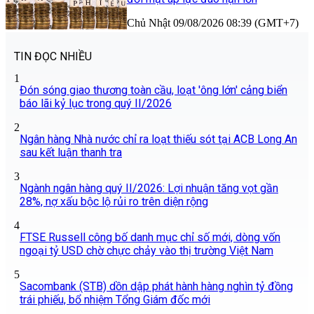
Chủ Nhật 09/08/2026 08:39 (GMT+7)
TIN ĐỌC NHIỀU
1
Đón sóng giao thương toàn cầu, loạt 'ông lớn' cảng biển
báo lãi kỷ lục trong quý II/2026
2
Ngân hàng Nhà nước chỉ ra loạt thiếu sót tại ACB Long An
sau kết luận thanh tra
3
Ngành ngân hàng quý II/2026: Lợi nhuận tăng vọt gần
28%, nợ xấu bộc lộ rủi ro trên diện rộng
4
FTSE Russell công bố danh mục chỉ số mới, dòng vốn
ngoại tỷ USD chờ chực chảy vào thị trường Việt Nam
5
Sacombank (STB) dồn dập phát hành hàng nghìn tỷ đồng
trái phiếu, bổ nhiệm Tổng Giám đốc mới