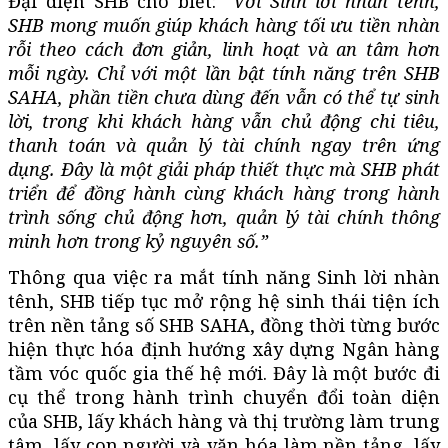
Đại diện SHB cho biết:
“Với Sinh lời nhàn tênh,
SHB mong muốn giúp khách hàng tối ưu tiền nhàn
rỗi theo cách đơn giản, linh hoạt và an tâm hơn
mỗi ngày. Chỉ với một lần bật tính năng trên SHB
SAHA, phần tiền chưa dùng đến vẫn có thể tự sinh
lời, trong khi khách hàng vẫn chủ động chi tiêu,
thanh toán và quản lý tài chính ngay trên ứng
dụng. Đây là một giải pháp thiết thực mà SHB phát
triển để đồng hành cùng khách hàng trong hành
trình sống chủ động hơn, quản lý tài chính thông
minh hơn trong kỷ nguyên số.”
Thông qua việc ra mắt tính năng Sinh lời nhàn
tênh, SHB tiếp tục mở rộng hệ sinh thái tiện ích
trên nền tảng số SHB SAHA, đồng thời từng bước
hiện thực hóa định hướng xây dựng Ngân hàng
tầm vóc quốc gia thế hệ mới. Đây là một bước đi
cụ thể trong hành trình chuyển đổi toàn diện
của SHB, lấy khách hàng và thị trường làm trung
tâm, lấy con người và văn hóa làm nền tảng, lấy