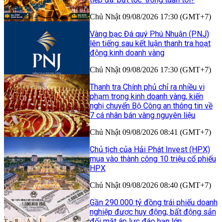
Chủ Nhật 09/08/2026 17:30 (GMT+7)
Vàng bạc Đá quý Phú Nhuận (PNJ)
lên tiếng sau kết luận thanh tra hoạt
động kinh doanh vàng
Chủ Nhật 09/08/2026 17:30 (GMT+7)
Thanh tra Chính phủ chỉ ra nhiều vi
phạm trong kinh doanh vàng, kiến
nghị chuyển Bộ Công an thông tin về
7 cá nhân bán vàng nguyên liệu
Chủ Nhật 09/08/2026 08:41 (GMT+7)
Chủ tịch của Hải Phát Invest (HPX)
mua vào thành công 10 triệu cổ phiếu
HPX
Chủ Nhật 09/08/2026 08:40 (GMT+7)
Gần 290.000 tỷ đồng trái phiếu doanh
nghiệp được huy động, bất động sản
đối mặt áp lực đáo hạn lớn