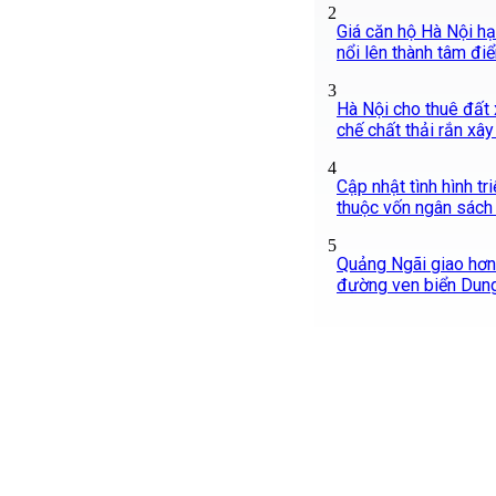
2
Giá căn hộ Hà Nội hạ
nổi lên thành tâm đi
3
Hà Nội cho thuê đất x
chế chất thải rắn xâ
4
Cập nhật tình hình tr
thuộc vốn ngân sách 
5
Quảng Ngãi giao hơn 
đường ven biển Dung