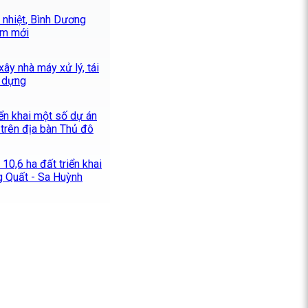
 nhiệt, Bình Dương
ểm mới
ây nhà máy xử lý, tái
y dựng
iển khai một số dự án
trên địa bàn Thủ đô
10,6 ha đất triển khai
 Quất - Sa Huỳnh