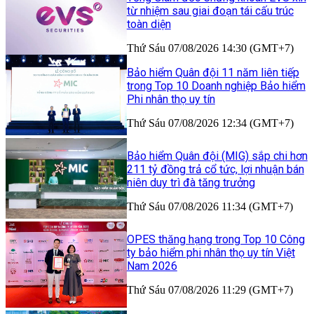
từ nhiệm sau giai đoạn tái cấu trúc
toàn diện
Thứ Sáu 07/08/2026 14:30 (GMT+7)
Bảo hiểm Quân đội 11 năm liên tiếp
trong Top 10 Doanh nghiệp Bảo hiểm
Phi nhân thọ uy tín
Thứ Sáu 07/08/2026 12:34 (GMT+7)
Bảo hiểm Quân đội (MIG) sắp chi hơn
211 tỷ đồng trả cổ tức, lợi nhuận bán
niên duy trì đà tăng trưởng
Thứ Sáu 07/08/2026 11:34 (GMT+7)
OPES thăng hạng trong Top 10 Công
ty bảo hiểm phi nhân thọ uy tín Việt
Nam 2026
Thứ Sáu 07/08/2026 11:29 (GMT+7)