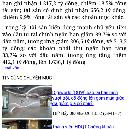
hạn ghi nhận 1.217,2 tỷ đồng, chiếm 18,5% tổng
tài sản; tài sản cố định ghi nhận 656,2 tỷ đồng,
chiếm 9,9% tổng tài sản và các khoản mục khác.
Trong kỳ, tài sản biến động mạnh chủ yếu tiền
vào đầu tư tài chính ngắn hạn giảm 39,7% so với
đầu năm, tương ứng giảm 206,6 tỷ đồng, về 313,3
tỷ đồng; các khoản phải thu ngắn hạn tăng
33,7% so với đầu năm, tương ứng tăng thêm
412,1 tỷ đồng, lên 1.636,1 tỷ đồng.
thoái vốn
TIN CÙNG CHUYÊN MỤC
Digiworld (DGW) báo lãi bán niên
vượt trội, cổ đông lớn gom mua giữa
đà giảm giá cổ phiếu
Thứ Bảy 08/08/2026 13:52 (GMT+7)
Thành viên HĐQT Chứng khoán