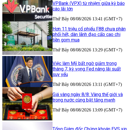
VPBank (VPX) từ nhiệm giữa kỳ báo
cáo lãi lớn
Thứ Bảy 08/08/2026 13:41 (GMT+7)
Hơn 11 triệu cổ phiếu F88 chưa phân
phối hết, dàn lãnh đạo cấp cao chi
tiền gom mua
Thứ Bảy 08/08/2026 13:29 (GMT+7)
Việc làm Mỹ bất ngờ giảm trong
tháng 7, kỳ vọng Fed nâng lãi suất
suy yếu
Thứ Bảy 08/08/2026 13:11 (GMT+7)
Giá vàng ngày 8/8: Vàng thế giới và
trong nước cùng bật tăng mạnh
Thứ Bảy 08/08/2026 13:09 (GMT+7)
Tổng Giám đốc Chứng khoán EVS xin