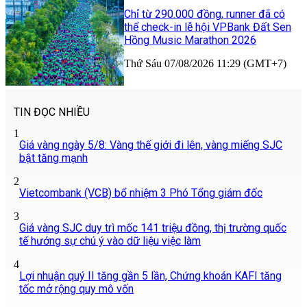
Chỉ từ 290.000 đồng, runner đã có
thể check-in lễ hội VPBank Đất Sen
Hồng Music Marathon 2026
Thứ Sáu 07/08/2026 11:29 (GMT+7)
TIN ĐỌC NHIỀU
1
Giá vàng ngày 5/8: Vàng thế giới đi lên, vàng miếng SJC
bật tăng mạnh
2
Vietcombank (VCB) bổ nhiệm 3 Phó Tổng giám đốc
3
Giá vàng SJC duy trì mốc 141 triệu đồng, thị trường quốc
tế hướng sự chú ý vào dữ liệu việc làm
4
Lợi nhuận quý II tăng gần 5 lần, Chứng khoán KAFI tăng
tốc mở rộng quy mô vốn