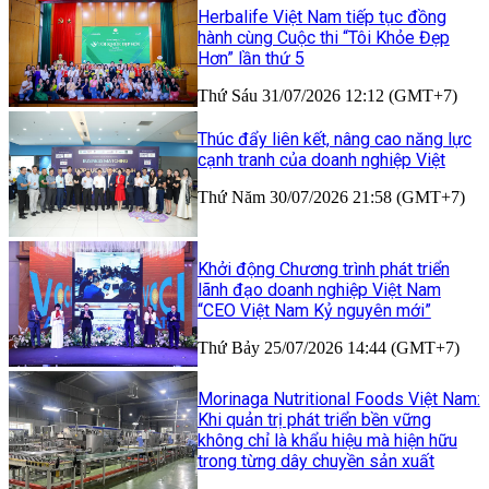
Herbalife Việt Nam tiếp tục đồng
hành cùng Cuộc thi “Tôi Khỏe Đẹp
Hơn” lần thứ 5
Thứ Sáu 31/07/2026 12:12 (GMT+7)
Thúc đẩy liên kết, nâng cao năng lực
cạnh tranh của doanh nghiệp Việt
Thứ Năm 30/07/2026 21:58 (GMT+7)
Khởi động Chương trình phát triển
lãnh đạo doanh nghiệp Việt Nam
“CEO Việt Nam Kỷ nguyên mới”
Thứ Bảy 25/07/2026 14:44 (GMT+7)
Morinaga Nutritional Foods Việt Nam:
Khi quản trị phát triển bền vững
không chỉ là khẩu hiệu mà hiện hữu
trong từng dây chuyền sản xuất