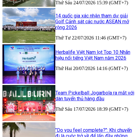
Thứ Sáu 24/07/2026 15:39 (GMT+7)
14 quốc gia xác nhận tham dự giải
Golf Cảnh sát các nước ASEAN mở
rộng 2026
Thứ Tư 22/07/2026 11:46 (GMT+7)
Herbalife Việt Nam lọt Top 10 Nhãn
hiệu nổi tiếng Việt Nam năm 2026
Thứ Hai 20/07/2026 14:16 (GMT+7)
Team Pickelball Jogarbola ra mắt với
dàn tuyển thủ hàng đầu
Thứ Sáu 17/07/2026 18:39 (GMT+7)
"Do you feel complete?": Khi chuyến
đi là cuộc trở về để lấp đầy những