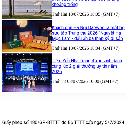
khoảng trống
Thứ Hai 13/07/2026 18:05 (GMT+7)
Khách sạn Hà Nội Daewoo ra mắt bộ
sưu tập Trung thu 2026 “Nguyệt Hạ
Mộc Lan” - dấu ấn ba thập kỷ di sản
Thứ Hai 13/07/2026 18:04 (GMT+7)
Tiệm Yến Nha Trang được vinh danh
cùng lúc 2 giải thưởng uy tín năm
2026
Thứ Tư 08/07/2026 10:00 (GMT+7)
Giấy phép số 180/GP-BTTTT do Bộ TTTT cấp ngày 5/7/2024