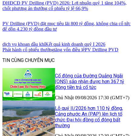
ĐHĐCĐ PV Drilling (PVD) 2026: Lợi nhuận quý 1 tăng 104%,
chốt phương án thưởng cổ phiếu tỷ lệ 66,9%
PV Drilling (PVD) đặt mục tiêu lãi 800 tỷ đồng, không chia cổ tức
để dồn 4.230 tỷ đồng đầu tư
dịch vụ khoan dầu khí
Kết quả kinh doanh quý I 2026
Phát hành cổ phiếu thưởng
tăng vốn điều lệ
PV Drilling PVD
TIN CÙNG CHUYÊN MỤC
Cổ đông của Đường Quảng Ngãi
(QNS) sắp nhận được hơn 367 tỷ
đồng tiền trả cổ tức
Chủ Nhật 09/08/2026 17:30 (GMT+7)
Lỗ quý II/2026 hơn 110 tỷ đồng,
Cảng phước An (PAP) lên lịch tổ
chức Đại hội đồng cổ đông bất
thường
Chủ Nhật 09/08/2026 17:30 (GMT+7)