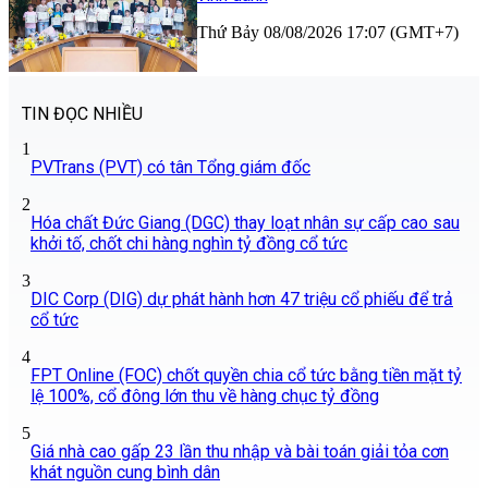
Thứ Bảy 08/08/2026 17:07 (GMT+7)
TIN ĐỌC NHIỀU
1
PVTrans (PVT) có tân Tổng giám đốc
2
Hóa chất Đức Giang (DGC) thay loạt nhân sự cấp cao sau
khởi tố, chốt chi hàng nghìn tỷ đồng cổ tức
3
DIC Corp (DIG) dự phát hành hơn 47 triệu cổ phiếu để trả
cổ tức
4
FPT Online (FOC) chốt quyền chia cổ tức bằng tiền mặt tỷ
lệ 100%, cổ đông lớn thu về hàng chục tỷ đồng
5
Giá nhà cao gấp 23 lần thu nhập và bài toán giải tỏa cơn
khát nguồn cung bình dân