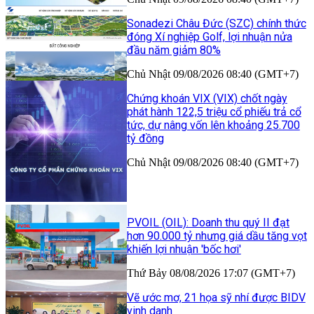
Sonadezi Châu Đức (SZC) chính thức
đóng Xí nghiệp Golf, lợi nhuận nửa
đầu năm giảm 80%
Chủ Nhật 09/08/2026 08:40 (GMT+7)
Chứng khoán VIX (VIX) chốt ngày
phát hành 122,5 triệu cổ phiếu trả cổ
tức, dự nâng vốn lên khoảng 25.700
tỷ đồng
Chủ Nhật 09/08/2026 08:40 (GMT+7)
PVOIL (OIL): Doanh thu quý II đạt
hơn 90.000 tỷ nhưng giá dầu tăng vọt
khiến lợi nhuận 'bốc hơi'
Thứ Bảy 08/08/2026 17:07 (GMT+7)
Vẽ ước mơ, 21 họa sỹ nhí được BIDV
vinh danh