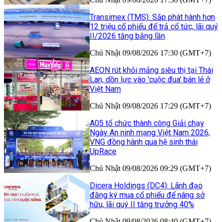
Transimex (TMS): Sắp phát hành hơn
12 triệu cổ phiếu để trả cổ tức, lãi quý
II/2026 tăng bằng lần
Chủ Nhật 09/08/2026 17:30 (GMT+7)
AEON rút khỏi mảng siêu thị tại Thái
Lan, dồn lực vào 'cuộc đua' bán lẻ ở
Việt Nam
Chủ Nhật 09/08/2026 17:29 (GMT+7)
A05 tổ chức thành công Giải chạy
Ngày An ninh mạng Việt Nam 2026,
VNG đồng hành qua hệ sinh thái
UpRace
Chủ Nhật 09/08/2026 09:29 (GMT+7)
Dicera Holdings (DC4): Lãnh đạo
đăng ký mua cổ phiếu để nâng sở
hữu, lãi quý II tăng trưởng 40%
Chủ Nhật 09/08/2026 08:40 (GMT+7)