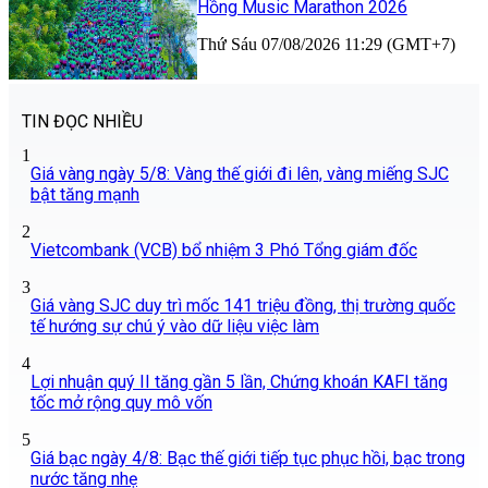
Hồng Music Marathon 2026
Thứ Sáu 07/08/2026 11:29 (GMT+7)
TIN ĐỌC NHIỀU
1
Giá vàng ngày 5/8: Vàng thế giới đi lên, vàng miếng SJC
bật tăng mạnh
2
Vietcombank (VCB) bổ nhiệm 3 Phó Tổng giám đốc
3
Giá vàng SJC duy trì mốc 141 triệu đồng, thị trường quốc
tế hướng sự chú ý vào dữ liệu việc làm
4
Lợi nhuận quý II tăng gần 5 lần, Chứng khoán KAFI tăng
tốc mở rộng quy mô vốn
5
Giá bạc ngày 4/8: Bạc thế giới tiếp tục phục hồi, bạc trong
nước tăng nhẹ