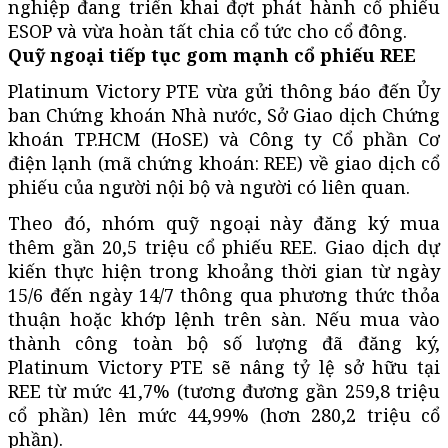
nghiệp đang triển khai đợt phát hành cổ phiếu
ESOP và vừa hoàn tất chia cổ tức cho cổ đông.
Quỹ ngoại tiếp tục gom mạnh cổ phiếu REE
Platinum Victory PTE vừa gửi thông báo đến Ủy
ban Chứng khoán Nhà nước, Sở Giao dịch Chứng
khoán TP.HCM (HoSE) và Công ty Cổ phần Cơ
điện lạnh (mã chứng khoán: REE) về giao dịch cổ
phiếu của người nội bộ và người có liên quan.
Theo đó, nhóm quỹ ngoại này đăng ký mua
thêm gần 20,5 triệu cổ phiếu REE. Giao dịch dự
kiến thực hiện trong khoảng thời gian từ ngày
15/6 đến ngày 14/7 thông qua phương thức thỏa
thuận hoặc khớp lệnh trên sàn. Nếu mua vào
thành công toàn bộ số lượng đã đăng ký,
Platinum Victory PTE sẽ nâng tỷ lệ sở hữu tại
REE từ mức 41,7% (tương đương gần 259,8 triệu
cổ phần) lên mức 44,99% (hơn 280,2 triệu cổ
phần).