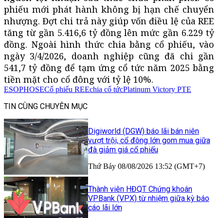
phiếu mới phát hành không bị hạn chế chuyển
nhượng. Đợt chi trả này giúp vốn điều lệ của REE
tăng từ gần 5.416,6 tỷ đồng lên mức gần 6.229 tỷ
đồng. Ngoài hình thức chia bằng cổ phiếu, vào
ngày 3/4/2026, doanh nghiệp cũng đã chi gần
541,7 tỷ đồng để tạm ứng cổ tức năm 2025 bằng
tiền mặt cho cổ đông với tỷ lệ 10%.
ESOP
HOSE
Cổ phiếu REE
chia cổ tức
Platinum Victory PTE
TIN CÙNG CHUYÊN MỤC
Digiworld (DGW) báo lãi bán niên
vượt trội, cổ đông lớn gom mua giữa
đà giảm giá cổ phiếu
Thứ Bảy 08/08/2026 13:52 (GMT+7)
Thành viên HĐQT Chứng khoán
VPBank (VPX) từ nhiệm giữa kỳ báo
cáo lãi lớn