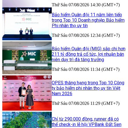
Thứ Sáu 07/08/2026 14:30 (GMT+7)
Bảo hiểm Quân đội 11 năm liên tiếp
trong Top 10 Doanh nghiệp Bảo hiểm
Phi nhân thọ uy tín
Thứ Sáu 07/08/2026 12:34 (GMT+7)
Bảo hiểm Quân đội (MIG) sắp chi hơn
211 tỷ đồng trả cổ tức, lợi nhuận bán
niên duy trì đà tăng trưởng
Thứ Sáu 07/08/2026 11:34 (GMT+7)
OPES thăng hạng trong Top 10 Công
ty bảo hiểm phi nhân thọ uy tín Việt
Nam 2026
Thứ Sáu 07/08/2026 11:29 (GMT+7)
Chỉ từ 290.000 đồng, runner đã có
thể check-in lễ hội VPBank Đất Sen