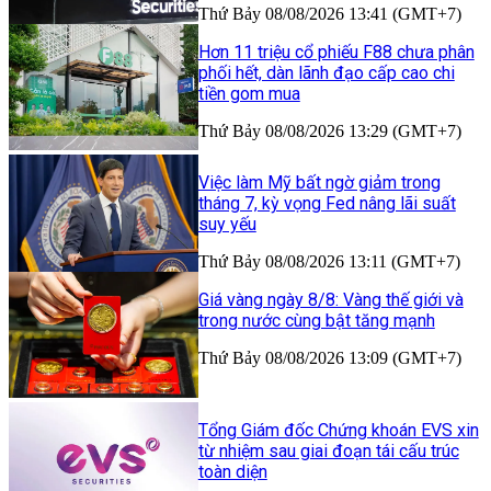
Thứ Bảy 08/08/2026 13:41 (GMT+7)
Hơn 11 triệu cổ phiếu F88 chưa phân
phối hết, dàn lãnh đạo cấp cao chi
tiền gom mua
Thứ Bảy 08/08/2026 13:29 (GMT+7)
Việc làm Mỹ bất ngờ giảm trong
tháng 7, kỳ vọng Fed nâng lãi suất
suy yếu
Thứ Bảy 08/08/2026 13:11 (GMT+7)
Giá vàng ngày 8/8: Vàng thế giới và
trong nước cùng bật tăng mạnh
Thứ Bảy 08/08/2026 13:09 (GMT+7)
Tổng Giám đốc Chứng khoán EVS xin
từ nhiệm sau giai đoạn tái cấu trúc
toàn diện