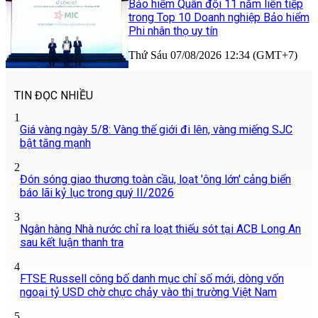
Bảo hiểm Quân đội 11 năm liên tiếp
trong Top 10 Doanh nghiệp Bảo hiểm
Phi nhân thọ uy tín
Thứ Sáu 07/08/2026 12:34 (GMT+7)
TIN ĐỌC NHIỀU
1
Giá vàng ngày 5/8: Vàng thế giới đi lên, vàng miếng SJC
bật tăng mạnh
2
Đón sóng giao thương toàn cầu, loạt 'ông lớn' cảng biển
báo lãi kỷ lục trong quý II/2026
3
Ngân hàng Nhà nước chỉ ra loạt thiếu sót tại ACB Long An
sau kết luận thanh tra
4
FTSE Russell công bố danh mục chỉ số mới, dòng vốn
ngoại tỷ USD chờ chực chảy vào thị trường Việt Nam
5