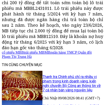
chi 200 tỷ đồng để tất toán sớm toàn bộ lô trái
phiếu mã MBBL2431011. Lô trái phiếu này được
phát hành từ tháng 5/2024 với kỳ hạn 7 năm,
nhưng đã được ngân hàng chi trả toàn bộ chỉ
sau 2 năm. Theo kế hoạch, vào ngày 23/6/2026,
MB tiếp tục chi 2.000 tỷ đồng để mua lại toàn bộ
lô trái phiếu mã MBB12510. Đây là khoản nợ huy
động từ tháng 6/2025 với kỳ hạn 3 năm, có lịch
đáo hạn gốc vào tháng 6/2028.
cổ phiếu MBB
trái phiếu MB
MB
ngân hàng TMCP Quân đội
Phạm Thị Trung Hà
TIN CÙNG CHUYÊN MỤC
Thanh tra Chính phủ chỉ ra nhiều vi
phạm trong kinh doanh vàng, kiến
nghị chuyển Bộ Công an thông tin về
7 cá nhân bán vàng nguyên liệu
Chủ Nhật 09/08/2026 08:41 (GMT+7)