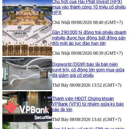
Chủ tịch của Hải Phát Invest (HPX)
mua vào thành công 10 triệu cổ phiếu
HPX
Chủ Nhật 09/08/2026 08:40 (GMT+7)
Gần 290.000 tỷ đồng trái phiếu doanh
nghiệp được huy động, bất động sản
đối mặt áp lực đáo hạn lớn
Chủ Nhật 09/08/2026 08:39 (GMT+7)
Digiworld (DGW) báo lãi bán niên
vượt trội, cổ đông lớn gom mua giữa
đà giảm giá cổ phiếu
Thứ Bảy 08/08/2026 13:52 (GMT+7)
Thành viên HĐQT Chứng khoán
VPBank (VPX) từ nhiệm giữa kỳ báo
cáo lãi lớn
Thứ Bảy 08/08/2026 13:41 (GMT+7)