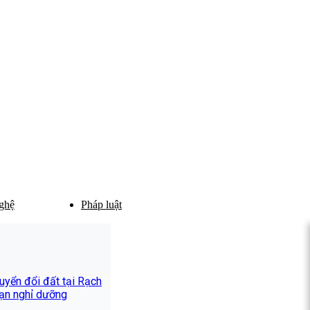
ghệ
Pháp luật
yển đổi đất tại Rạch
ạn nghỉ dưỡng