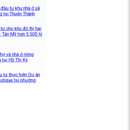
 đầu tư khu nhà ở xã
g tại Thuận Thành
tư cho khu đô thị hai
 Tân Mỹ hơn 5.500 tỷ
hợ và nhà ở nông
 tại Hồ Thị Kỷ
u tư thực hiện Dự án
utique tại phường