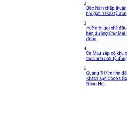
2
Bắc Ninh chấp thuận
hội gần 1.000 tỷ đồn
3
Huế mời gọi nhà đầu 
bên đường Chợ Mai -
đồng
4
Cà Mau sắp có khu c
thôn hơn 562 tỷ đồng
5
Quảng Trị tìm nhà đầ
Khách sạn Coco’s Bo
Đồng Hới