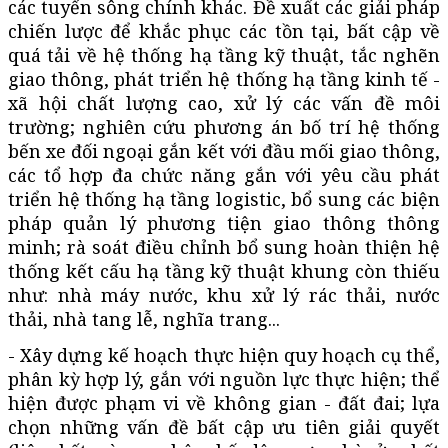
các tuyến sông chính khác. Đề xuất các giải pháp
chiến lược để khắc phục các tồn tại, bất cập về
quá tải về hệ thống hạ tầng kỹ thuật, tắc nghẽn
giao thông, phát triển hệ thống hạ tầng kinh tế -
xã hội chất lượng cao, xử lý các vấn đề môi
trường; nghiên cứu phương án bố trí hệ thống
bến xe đối ngoại gắn kết với đầu mối giao thông,
các tổ hợp đa chức năng gắn với yêu cầu phát
triển hệ thống hạ tầng logistic, bổ sung các biện
pháp quản lý phương tiện giao thông thông
minh; rà soát điều chỉnh bổ sung hoàn thiện hệ
thống kết cấu hạ tầng kỹ thuật khung còn thiếu
như: nhà máy nước, khu xử lý rác thải, nước
thải, nhà tang lễ, nghĩa trang...
- Xây dựng kế hoạch thực hiện quy hoạch cụ thể,
phân kỳ hợp lý, gắn với nguồn lực thực hiện; thể
hiện được phạm vi về không gian - đất đai; lựa
chọn những vấn đề bất cập ưu tiên giải quyết