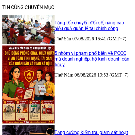
TIN CÙNG CHUYÊN MỤC
Tăng tốc chuyển đổi số, nâng cao
hiệu quả quản lý tài chính công
Thứ Sáu 07/08/2026 15:41 (GMT+7)
5 nhóm vi phạm phổ biến về PCCC
mà doanh nghiệp, hộ kinh doanh cần
lưu ý
Thứ Năm 06/08/2026 19:53 (GMT+7)
Tăng cường kiểm tra, giám sát hoạt