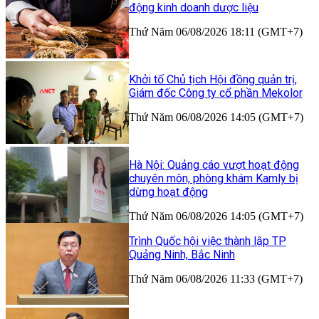
động kinh doanh dược liệu
Thứ Năm 06/08/2026 18:11 (GMT+7)
Khởi tố Chủ tịch Hội đồng quản trị,
Giám đốc Công ty cổ phần Mekolor
Thứ Năm 06/08/2026 14:05 (GMT+7)
Hà Nội: Quảng cáo vượt hoạt động
chuyên môn, phòng khám Kamly bị
dừng hoạt động
Thứ Năm 06/08/2026 14:05 (GMT+7)
Trình Quốc hội việc thành lập TP
Quảng Ninh, Bắc Ninh
Thứ Năm 06/08/2026 11:33 (GMT+7)