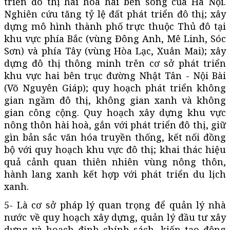
triển đô thị hài hoà hai bên sông của Hà Nội.
Nghiên cứu tăng tỷ lệ đất phát triển đô thị; xây
dựng mô hình thành phố trực thuộc Thủ đô tại
khu vực phía Bắc (vùng Đông Anh, Mê Linh, Sóc
Sơn) và phía Tây (vùng Hòa Lạc, Xuân Mai); xây
dựng đô thị thông minh trên cơ sở phát triển
khu vực hai bên trục đường Nhật Tân - Nội Bài
(Võ Nguyên Giáp); quy hoạch phát triển không
gian ngầm đô thị, không gian xanh và không
gian công cộng. Quy hoạch xây dựng khu vực
nông thôn hài hoà, gắn với phát triển đô thị, giữ
gìn bản sắc văn hóa truyền thống, kết nối đồng
bộ với quy hoạch khu vực đô thị; khai thác hiệu
quả cảnh quan thiên nhiên vùng nông thôn,
hành lang xanh kết hợp với phát triển du lịch
xanh.
5- Là cơ sở pháp lý quan trọng để quản lý nhà
nước về quy hoạch xây dựng, quản lý đầu tư xây
dựng và hoạch định chính sách, kiến tạo động