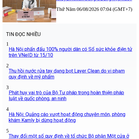
Thứ Năm 06/08/2026 07:04 (GMT+7)
TIN ĐỌC NHIỀU
1
Hà Nội phấn đấu 100% người dân có Sổ sức khỏe điện tử
trên VNeID từ 15/10
2
Thu hồi nước rửa tay dạng bọt Layer Clean do vi phạm
quy định về mỹ phẩm
3
Phát huy vai trò của Bộ Tư pháp trong hoàn thiện pháp
luật về quốc phòng, an ninh
4
Hà Nội: Quảng cáo vượt hoạt động chuyên môn, phòng
khám Kamly bị dừng hoạt động
5
Thay đổi một số quy định về tổ chức Bộ phận Một cửa ở