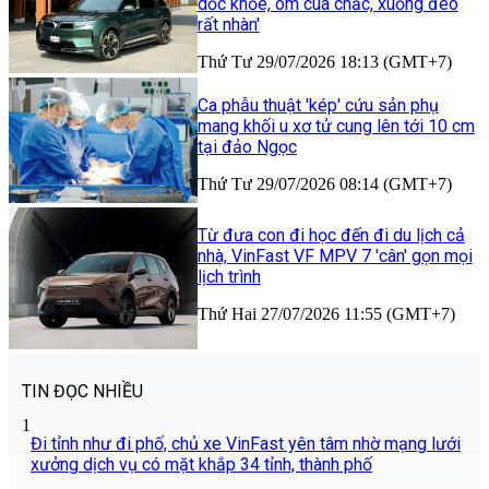
dốc khỏe, ôm cua chắc, xuống đèo
rất nhàn'
Thứ Tư 29/07/2026 18:13 (GMT+7)
Ca phẫu thuật 'kép' cứu sản phụ
mang khối u xơ tử cung lên tới 10 cm
tại đảo Ngọc
Thứ Tư 29/07/2026 08:14 (GMT+7)
Từ đưa con đi học đến đi du lịch cả
nhà, VinFast VF MPV 7 'cân' gọn mọi
lịch trình
Thứ Hai 27/07/2026 11:55 (GMT+7)
TIN ĐỌC NHIỀU
1
Đi tỉnh như đi phố, chủ xe VinFast yên tâm nhờ mạng lưới
xưởng dịch vụ có mặt khắp 34 tỉnh, thành phố