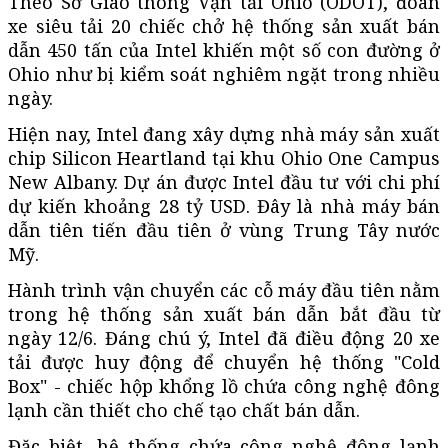
Theo Sở Giao thông Vận tải Ohio (ODOT), đoàn
xe siêu tải 20 chiếc chở hệ thống sản xuất bán
dẫn 450 tấn của Intel khiến một số con đường ở
Ohio như bị kiểm soát nghiêm ngặt trong nhiều
ngày.
Hiện nay, Intel đang xây dựng nhà máy sản xuất
chip Silicon Heartland tại khu Ohio One Campus
New Albany. Dự án được Intel đầu tư với chi phí
dự kiến khoảng 28 tỷ USD. Đây là nhà máy bán
dẫn tiên tiến đầu tiên ở vùng Trung Tây nước
Mỹ.
Hành trình vận chuyển các cỗ máy đầu tiên nằm
trong hệ thống sản xuất bán dẫn bắt đầu từ
ngày 12/6. Đáng chú ý, Intel đã điều động 20 xe
tải được huy động để chuyển hệ thống "Cold
Box" - chiếc hộp khổng lồ chứa công nghệ đông
lạnh cần thiết cho chế tạo chất bán dẫn.
Đặc biệt, hệ thống chứa công nghệ đông lạnh