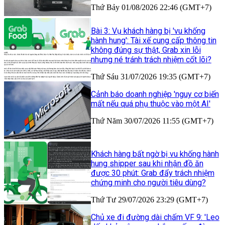
Thứ Bảy 01/08/2026 22:46 (GMT+7)
Bài 3: Vụ khách hàng bị 'vu khống
hành hung': Tài xế cung cấp thông tin
không đúng sự thật, Grab xin lỗi
nhưng né tránh trách nhiệm cốt lõi?
Thứ Sáu 31/07/2026 19:35 (GMT+7)
Cảnh báo doanh nghiệp 'nguy cơ biến
mất nếu quá phụ thuộc vào một AI'
Thứ Năm 30/07/2026 11:55 (GMT+7)
Khách hàng bất ngờ bị vu khống hành
hung shipper sau khi nhận đồ ăn
được 30 phút: Grab đẩy trách nhiệm
chứng minh cho người tiêu dùng?
Thứ Tư 29/07/2026 23:29 (GMT+7)
Chủ xe đi đường dài chấm VF 9: 'Leo