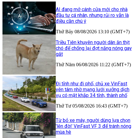
AI đang mở cánh cửa mới cho nhà
đầu tư cá nhân, nhưng rủi ro vẫn là
điều cần chú ý
Thứ Bảy 08/08/2026 13:10 (GMT+7)
Triều Tiên khuyên người dân ăn thịt
chó để chống lại đợt nắng nóng gay
gắt
Thứ Năm 06/08/2026 11:22 (GMT+7)
Đi tỉnh như đi phố, chủ xe VinFast
yên tâm nhờ mạng lưới xưởng dịch
vụ có mặt khắp 34 tỉnh, thành phố
Thứ Tư 05/08/2026 16:43 (GMT+7)
Từ bỏ xe máy, người dùng lựa chọn
'lên đời' VinFast VF 3 để tránh nóng
mùa hè