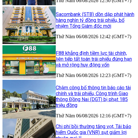
Thứ Năm 06/08/2026 12:50 (GMT+7)
Sacombank (STB) dồn dập phát hành
hàng nghìn tỷ đồng trái phiếu, bổ
nhiệm Tổng Giám đốc mới
Thứ Năm 06/08/2026 12:42 (GMT+7)
F88 khẳng định tiềm lực tài chính,
liên tiếp tất toán trái phiếu đúng hạn
và mở rộng huy động vốn
Thứ Năm 06/08/2026 12:23 (GMT+7)
Chậm công bố thông tin báo cáo tài
chính và trái phiếu, Công trình Giao
thông Đồng Nai (DGT) bị phạt 185
triệu đồng
Thứ Năm 06/08/2026 12:16 (GMT+7)
Chi phí bồi thường tăng vọt, Tái bảo
hiểm Quốc gia (VNR) sụt giảm lợi