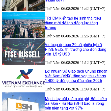
nhuận quý II
Thứ Năm 06/08/2026 11:42 (GMT+7)
TP.HCM kiến tạo hệ sinh thái tiêu
dùng mới để tạo động lực tăng
trưởng
Thứ Năm 06/08/2026 11:26 (GMT+7)
Vietcap dự báo 29 cổ phiếu lọt rổ
FTSE GEIS, thị trường chờ đón dòng
vốn 1,5 tỷ USD
Thứ Năm 06/08/2026 11:12 (GMT+7)
Lợi nhuận Sở Giao dịch Chứng khoán
Việt Nam (VNX) tăng vọt, thu về hơn
1.400 tỷ đồng nửa đầu năm 2026
Thứ Năm 06/08/2026 11:09 (GMT+7)
Mạnh tay cắt giảm chi phí, Bảo hiểm
Sài Gòn - Hà Nội (BHI) báo lãi ròng
bán niên tăng vọt 97%