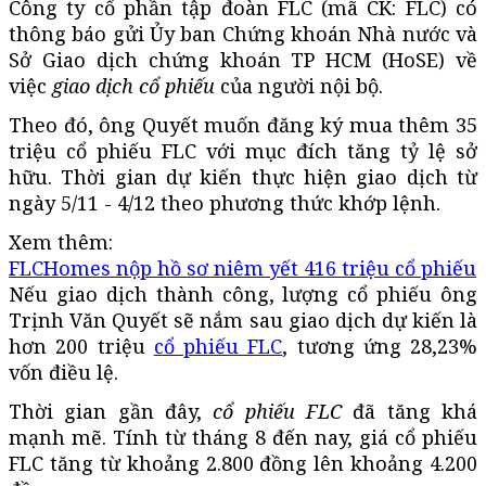
Công ty cổ phần tập đoàn FLC (mã CK: FLC) có
thông báo gửi Ủy ban Chứng khoán Nhà nước và
Sở Giao dịch chứng khoán TP HCM (HoSE) về
việc
giao dịch cổ phiếu
của người nội bộ.
Theo đó, ông Quyết muốn đăng ký mua thêm 35
triệu cổ phiếu FLC với mục đích tăng tỷ lệ sở
hữu. Thời gian dự kiến thực hiện giao dịch từ
ngày 5/11 - 4/12 theo phương thức khớp lệnh.
Xem thêm:
FLCHomes nộp hồ sơ niêm yết 416 triệu cổ phiếu
Nếu giao dịch thành công, lượng cổ phiếu ông
Trịnh Văn Quyết sẽ nắm sau giao dịch dự kiến là
hơn 200 triệu
cổ phiếu FLC
, tương ứng 28,23%
vốn điều lệ.
Thời gian gần đây,
cổ phiếu FLC
đã tăng khá
mạnh mẽ. Tính từ tháng 8 đến nay, giá cổ phiếu
FLC tăng từ khoảng 2.800 đồng lên khoảng 4.200