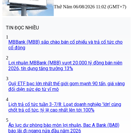
Thứ Năm 06/08/2026 11:02 (GMT+7)
TIN ĐỌC NHIỀU
1
MBBank (MBB) sắp chào bán cổ phiếu và trả cổ tức cho
cổ đông
2
Lợi nhuận MBBank (MBB) vượt 20.000 tỷ đồng bán niên
2026, tín dụng tăng trưởng 13%
3
Quỹ ETF bạc lớn nhất thế giới gom mạnh 90 tấn, giá vàng
đối diện sức ép từ vĩ mô
4
Lịch trả cổ tức tuần 3-7/8: Loạt doanh nghiệp 'lớn' cùng
chốt trả cổ tức, tỷ lệ cao nhất lên tới 100%
5
Áp lực dự phòng bào mòn lợi nhuận, Bac A Bank (BAB)
báo lãi đi ngang nửa đầu năm 2026