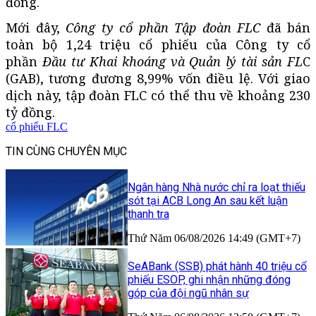
đồng.
Mới đây,
Công ty cổ phần Tập đoàn FLC
đã bán
toàn bộ 1,24 triệu cổ phiếu của Công ty cổ
phần
Đầu tư Khai khoáng và Quản lý tài sản FL
C
(GAB), tương đương 8,99% vốn điều lệ. Với giao
dịch này, tập đoàn FLC có thể thu về khoảng 230
tỷ đồng.
cổ phiếu FLC
TIN CÙNG CHUYÊN MỤC
Ngân hàng Nhà nước chỉ ra loạt thiếu
sót tại ACB Long An sau kết luận
thanh tra
Thứ Năm 06/08/2026 14:49 (GMT+7)
SeABank (SSB) phát hành 40 triệu cổ
phiếu ESOP, ghi nhận những đóng
góp của đội ngũ nhân sự