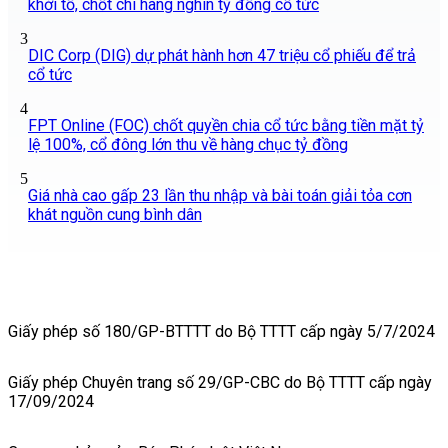
khởi tố, chốt chi hàng nghìn tỷ đồng cổ tức
3
DIC Corp (DIG) dự phát hành hơn 47 triệu cổ phiếu để trả
cổ tức
4
FPT Online (FOC) chốt quyền chia cổ tức bằng tiền mặt tỷ
lệ 100%, cổ đông lớn thu về hàng chục tỷ đồng
5
Giá nhà cao gấp 23 lần thu nhập và bài toán giải tỏa cơn
khát nguồn cung bình dân
Giấy phép số 180/GP-BTTTT do Bộ TTTT cấp ngày 5/7/2024
Giấy phép Chuyên trang số 29/GP-CBC do Bộ TTTT cấp ngày
17/09/2024