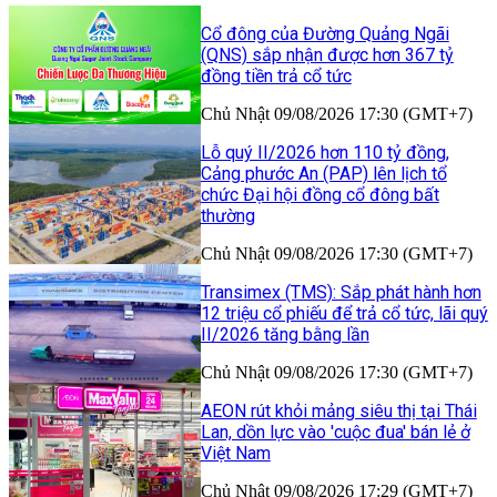
Cổ đông của Đường Quảng Ngãi
(QNS) sắp nhận được hơn 367 tỷ
đồng tiền trả cổ tức
Chủ Nhật 09/08/2026 17:30 (GMT+7)
Lỗ quý II/2026 hơn 110 tỷ đồng,
Cảng phước An (PAP) lên lịch tổ
chức Đại hội đồng cổ đông bất
thường
Chủ Nhật 09/08/2026 17:30 (GMT+7)
Transimex (TMS): Sắp phát hành hơn
12 triệu cổ phiếu để trả cổ tức, lãi quý
II/2026 tăng bằng lần
Chủ Nhật 09/08/2026 17:30 (GMT+7)
AEON rút khỏi mảng siêu thị tại Thái
Lan, dồn lực vào 'cuộc đua' bán lẻ ở
Việt Nam
Chủ Nhật 09/08/2026 17:29 (GMT+7)