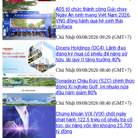
A05 tổ chức thành công Giải chạy
Ngày An ninh mạng Việt Nam 2026,
VNG đồng hành qua hệ sinh thái
UpRace
Chủ Nhật 09/08/2026 09:29 (GMT+7)
Dicera Holdings (DC4): Lãnh đạo
đăng ký mua cổ phiếu để nâng sở
hữu, lãi quý II tăng trưởng 40%
Chủ Nhật 09/08/2026 08:40 (GMT+7)
Sonadezi Châu Đức (SZC) chính thức
đóng Xí nghiệp Golf, lợi nhuận nửa
đầu năm giảm 80%
Chủ Nhật 09/08/2026 08:40 (GMT+7)
Chứng khoán VIX (VIX) chốt ngày
phát hành 122,5 triệu cổ phiếu trả cổ
tức, dự nâng vốn lên khoảng 25.700
tỷ đồng