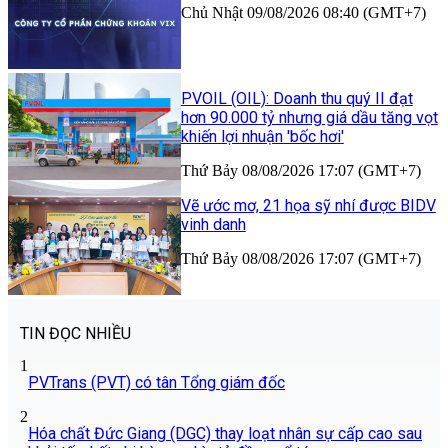
Chủ Nhật 09/08/2026 08:40 (GMT+7)
PVOIL (OIL): Doanh thu quý II đạt
hơn 90.000 tỷ nhưng giá dầu tăng vọt
khiến lợi nhuận 'bốc hơi'
Thứ Bảy 08/08/2026 17:07 (GMT+7)
Vẽ ước mơ, 21 họa sỹ nhí được BIDV
vinh danh
Thứ Bảy 08/08/2026 17:07 (GMT+7)
TIN ĐỌC NHIỀU
1
PVTrans (PVT) có tân Tổng giám đốc
2
Hóa chất Đức Giang (DGC) thay loạt nhân sự cấp cao sau