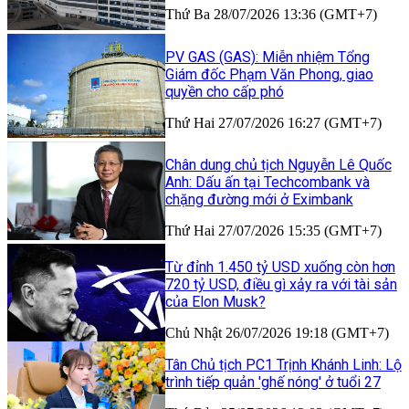
Thứ Ba 28/07/2026 13:36 (GMT+7)
PV GAS (GAS): Miễn nhiệm Tổng
Giám đốc Phạm Văn Phong, giao
quyền cho cấp phó
Thứ Hai 27/07/2026 16:27 (GMT+7)
Chân dung chủ tịch Nguyễn Lê Quốc
Anh: Dấu ấn tại Techcombank và
chặng đường mới ở Eximbank
Thứ Hai 27/07/2026 15:35 (GMT+7)
Từ đỉnh 1.450 tỷ USD xuống còn hơn
720 tỷ USD, điều gì xảy ra với tài sản
của Elon Musk?
Chủ Nhật 26/07/2026 19:18 (GMT+7)
Tân Chủ tịch PC1 Trịnh Khánh Linh: Lộ
trình tiếp quản 'ghế nóng' ở tuổi 27