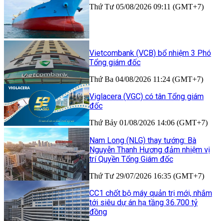
Thứ Tư 05/08/2026 09:11 (GMT+7)
Vietcombank (VCB) bổ nhiệm 3 Phó
Tổng giám đốc
Thứ Ba 04/08/2026 11:24 (GMT+7)
Viglacera (VGC) có tân Tổng giám
đốc
Thứ Bảy 01/08/2026 14:06 (GMT+7)
Nam Long (NLG) thay tướng: Bà
Nguyễn Thanh Hương đảm nhiệm vị
trí Quyền Tổng Giám đốc
Thứ Tư 29/07/2026 16:35 (GMT+7)
CC1 chốt bộ máy quản trị mới, nhắm
tới siêu dự án hạ tầng 36.700 tỷ
đồng