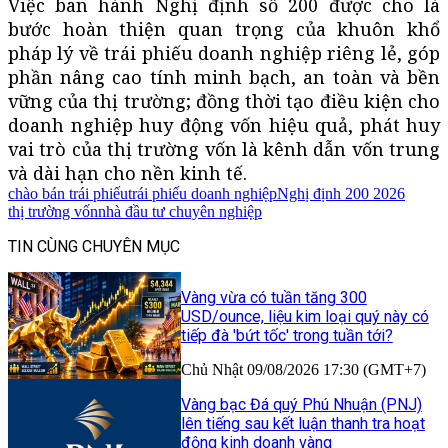
Việc ban hành Nghị định số 200 được cho là
bước hoàn thiện quan trọng của khuôn khổ
pháp lý về trái phiếu doanh nghiệp riêng lẻ, góp
phần nâng cao tính minh bạch, an toàn và bền
vững của thị trường; đồng thời tạo điều kiện cho
doanh nghiệp huy động vốn hiệu quả, phát huy
vai trò của thị trường vốn là kênh dẫn vốn trung
và dài hạn cho nền kinh tế.
chào bán trái phiếu
trái phiếu doanh nghiệp
Nghị định 200 2026
thị trường vốn
nhà đầu tư chuyên nghiệp
TIN CÙNG CHUYÊN MỤC
Vàng vừa có tuần tăng 300
USD/ounce, liệu kim loại quý này có
tiếp đà 'bứt tốc' trong tuần tới?
Chủ Nhật 09/08/2026 17:30 (GMT+7)
Vàng bạc Đá quý Phú Nhuận (PNJ)
lên tiếng sau kết luận thanh tra hoạt
động kinh doanh vàng