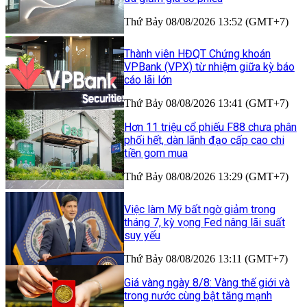
Thứ Bảy 08/08/2026 13:52 (GMT+7)
Thành viên HĐQT Chứng khoán
VPBank (VPX) từ nhiệm giữa kỳ báo
cáo lãi lớn
Thứ Bảy 08/08/2026 13:41 (GMT+7)
Hơn 11 triệu cổ phiếu F88 chưa phân
phối hết, dàn lãnh đạo cấp cao chi
tiền gom mua
Thứ Bảy 08/08/2026 13:29 (GMT+7)
Việc làm Mỹ bất ngờ giảm trong
tháng 7, kỳ vọng Fed nâng lãi suất
suy yếu
Thứ Bảy 08/08/2026 13:11 (GMT+7)
Giá vàng ngày 8/8: Vàng thế giới và
trong nước cùng bật tăng mạnh