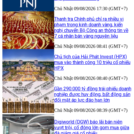
Chủ Nhật 09/08/2026 17:30 (GMT+7)
Thanh tra Chính phủ chỉ ra nhiều vi
phạm trong kinh doanh vàng, kiến
nghị chuyển Bộ Công an thông tin về
7 cá nhân bán vàng nguyên liệu
Chủ Nhật 09/08/2026 08:41 (GMT+7)
Chủ tịch của Hải Phát Invest (HPX)
mua vào thành công 10 triệu cổ phiếu
HPX
Chủ Nhật 09/08/2026 08:40 (GMT+7)
Gần 290.000 tỷ đồng trái phiếu doanh
nghiệp được huy động, bất động sản
đối mặt áp lực đáo hạn lớn
Chủ Nhật 09/08/2026 08:39 (GMT+7)
Digiworld (DGW) báo lãi bán niên
vượt trội, cổ đông lớn gom mua giữa
đà giảm giá cổ phiếu