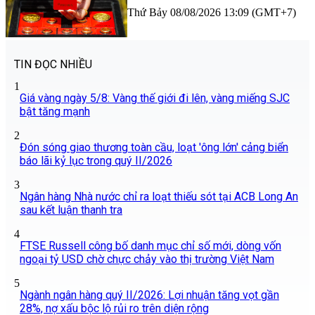
Thứ Bảy 08/08/2026 13:09 (GMT+7)
TIN ĐỌC NHIỀU
1
Giá vàng ngày 5/8: Vàng thế giới đi lên, vàng miếng SJC
bật tăng mạnh
2
Đón sóng giao thương toàn cầu, loạt 'ông lớn' cảng biển
báo lãi kỷ lục trong quý II/2026
3
Ngân hàng Nhà nước chỉ ra loạt thiếu sót tại ACB Long An
sau kết luận thanh tra
4
FTSE Russell công bố danh mục chỉ số mới, dòng vốn
ngoại tỷ USD chờ chực chảy vào thị trường Việt Nam
5
Ngành ngân hàng quý II/2026: Lợi nhuận tăng vọt gần
28%, nợ xấu bộc lộ rủi ro trên diện rộng