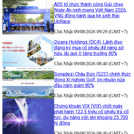
A05 tổ chức thành công Giải chạy
Ngày An ninh mạng Việt Nam 2026,
VNG đồng hành qua hệ sinh thái
UpRace
Chủ Nhật 09/08/2026 09:29 (GMT+7)
Dicera Holdings (DC4): Lãnh đạo
đăng ký mua cổ phiếu để nâng sở
hữu, lãi quý II tăng trưởng 40%
Chủ Nhật 09/08/2026 08:40 (GMT+7)
Sonadezi Châu Đức (SZC) chính thức
đóng Xí nghiệp Golf, lợi nhuận nửa
đầu năm giảm 80%
Chủ Nhật 09/08/2026 08:40 (GMT+7)
Chứng khoán VIX (VIX) chốt ngày
phát hành 122,5 triệu cổ phiếu trả cổ
tức, dự nâng vốn lên khoảng 25.700
tỷ đồng
Chủ Nhật 09/08/2026 08:40 (GMT+7)