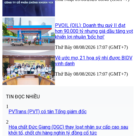
PVOIL (OIL): Doanh thu quý II đạt
hơn 90.000 tỷ nhưng giá dầu tăng vọt
khiến lợi nhuận 'bốc hơi'
Thứ Bảy 08/08/2026 17:07 (GMT+7)
Vẽ ước mơ, 21 họa sỹ nhí được BIDV
vinh danh
Thứ Bảy 08/08/2026 17:07 (GMT+7)
TIN ĐỌC NHIỀU
1
PVTrans (PVT) có tân Tổng giám đốc
2
Hóa chất Đức Giang (DGC) thay loạt nhân sự cấp cao sau
khởi tố, chốt chi hàng nghìn tỷ đồng cổ tức