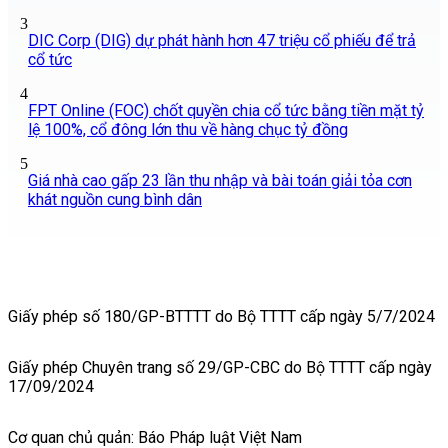
3
DIC Corp (DIG) dự phát hành hơn 47 triệu cổ phiếu để trả
cổ tức
4
FPT Online (FOC) chốt quyền chia cổ tức bằng tiền mặt tỷ
lệ 100%, cổ đông lớn thu về hàng chục tỷ đồng
5
Giá nhà cao gấp 23 lần thu nhập và bài toán giải tỏa cơn
khát nguồn cung bình dân
Giấy phép số 180/GP-BTTTT do Bộ TTTT cấp ngày 5/7/2024
Giấy phép Chuyên trang số 29/GP-CBC do Bộ TTTT cấp ngày
17/09/2024
Cơ quan chủ quản: Báo Pháp luật Việt Nam