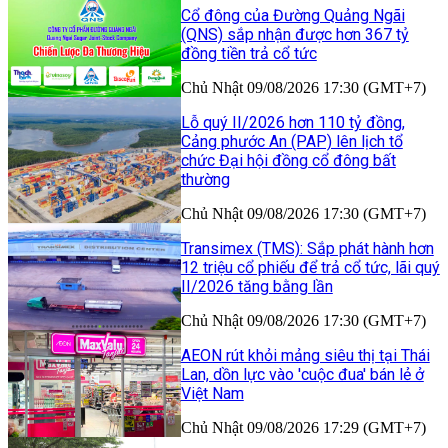
Cổ đông của Đường Quảng Ngãi
(QNS) sắp nhận được hơn 367 tỷ
đồng tiền trả cổ tức
Chủ Nhật 09/08/2026 17:30 (GMT+7)
Lỗ quý II/2026 hơn 110 tỷ đồng,
Cảng phước An (PAP) lên lịch tổ
chức Đại hội đồng cổ đông bất
thường
Chủ Nhật 09/08/2026 17:30 (GMT+7)
Transimex (TMS): Sắp phát hành hơn
12 triệu cổ phiếu để trả cổ tức, lãi quý
II/2026 tăng bằng lần
Chủ Nhật 09/08/2026 17:30 (GMT+7)
AEON rút khỏi mảng siêu thị tại Thái
Lan, dồn lực vào 'cuộc đua' bán lẻ ở
Việt Nam
Chủ Nhật 09/08/2026 17:29 (GMT+7)