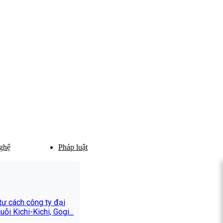
ghệ
Pháp luật
tư cách công ty đại
ỗi Kichi-Kichi, Gogi...