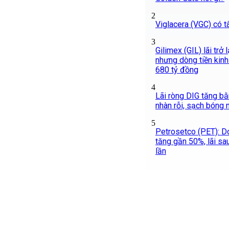
2
Viglacera (VGC) có 
3
Gilimex (GIL) lãi trở 
nhưng dòng tiền kinh
680 tỷ đồng
4
Lãi ròng DIG tăng bằ
nhàn rỗi, sạch bóng n
5
Petrosetco (PET): D
tăng gần 50%, lãi sa
lần