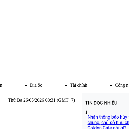
ân
Địa ốc
Tài chính
Công n
Thứ Ba 26/05/2026 08:31 (GMT+7)
TIN ĐỌC NHIỀU
1
Nhận thông báo hủy 
chúng, chủ sở hữu chu
Golden Gate nói gì?