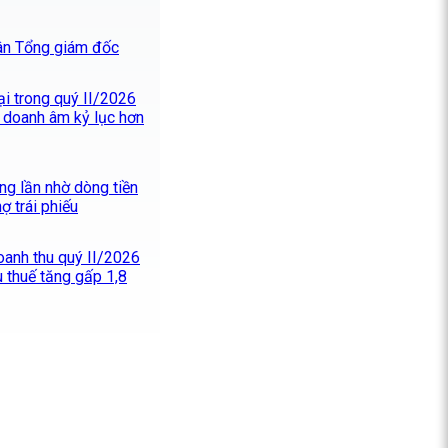
tân Tổng giám đốc
lại trong quý II/2026
 doanh âm kỷ lục hơn
ng lần nhờ dòng tiền
ợ trái phiếu
oanh thu quý II/2026
u thuế tăng gấp 1,8