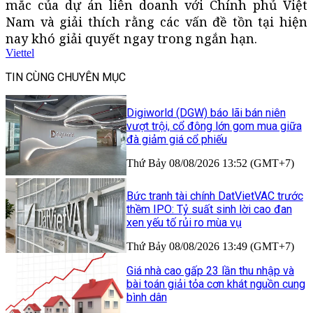
mắc của dự án liên doanh với Chính phủ Việt
Nam và giải thích rằng các vấn đề tồn tại hiện
nay khó giải quyết ngay trong ngắn hạn.
Viettel
TIN CÙNG CHUYÊN MỤC
Digiworld (DGW) báo lãi bán niên
vượt trội, cổ đông lớn gom mua giữa
đà giảm giá cổ phiếu
Thứ Bảy 08/08/2026 13:52 (GMT+7)
Bức tranh tài chính DatVietVAC trước
thềm IPO: Tỷ suất sinh lời cao đan
xen yếu tố rủi ro mùa vụ
Thứ Bảy 08/08/2026 13:49 (GMT+7)
Giá nhà cao gấp 23 lần thu nhập và
bài toán giải tỏa cơn khát nguồn cung
bình dân