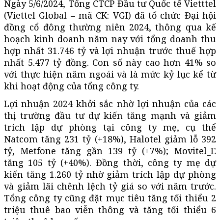
Ngày 5/6/2024, Tổng CTCP Đầu tư Quốc tế Vietttel
(Viettel Global – mã CK: VGI) đã tổ chức Đại hội
đồng cổ đông thường niên 2024, thông qua kế
hoạch kinh doanh năm nay với tổng doanh thu
hợp nhất 31.746 tỷ và lợi nhuận trước thuế hợp
nhất 5.477 tỷ đồng. Con số này cao hơn 41% so
với thực hiện năm ngoái và là mức kỷ lục kể từ
khi hoạt động của tổng công ty.
Lợi nhuận 2024 khởi sắc nhờ lợi nhuận của các
thị trường đầu tư dự kiến tăng mạnh và giảm
trích lập dự phòng tại công ty mẹ, cụ thể
Natcom tăng 231 tỷ (+18%), Halotel giảm lỗ 392
tỷ, Metfone tăng gần 139 tỷ (+7%); Movitel_E
tăng 105 tỷ (+40%). Đồng thời, công ty mẹ dự
kiến tăng 1.260 tỷ nhờ giảm trích lập dự phòng
và giảm lãi chênh lệch tỷ giá so với năm trước.
Tổng công ty cũng đặt mục tiêu tăng tối thiểu 2
triệu thuê bao viễn thông và tăng tối thiểu 6