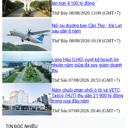
lên hơn 4.100 tỷ đồng
Thứ Bảy 08/08/2026 13:09 (GMT+7)
Nối lại đường bay Cần Thơ - Đà Lạt
sau gần 6 năm
Thứ Bảy 08/08/2026 10:18 (GMT+7)
Long Hậu (LHG) vượt kế hoạch lợi
nhuận năm giữa đà suy giảm doanh
thu
Thứ Sáu 07/08/2026 20:53 (GMT+7)
Nắm chuỗi phân phối ô tô và VETC,
Tasco (HUT) thu gần 21.900 tỷ đồng
trong nửa đầu năm
Thứ Sáu 07/08/2026 20:46 (GMT+7)
TIN ĐỌC NHIỀU