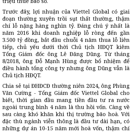
triệu thuê bao số.
Trước đây, lợi nhuận của Viettel Global có giai
đoạn thường xuyên trồi sụt thất thường, thậm
chí lỗ nặng hàng nghìn tỷ. Đáng chú ý nhất là
năm 2016 khi doanh nghiệp lỗ ròng đến gần
3.500 tỷ đồng, bắt đầu chuỗi 4 năm thua lỗ liên
tiếp, chủ yếu dưới thời Chủ tịch HĐQT kiêm
Tổng Giám đốc ông Lê Đăng Dũng. Từ tháng
8/2018, ông Đỗ Mạnh Hùng được bổ nhiệm để
điều hành tổng công ty nhưng ông Dũng vẫn là
Chủ tịch HĐQT.
Chia sẻ tại ĐHĐCĐ thường niên 2024, ông Phùng
Văn Cường - Tổng Giám đốc Viettel Global cho
biết, thời gian đầu mang tiền đầu tư ra nước
ngoài trung bình 4 năm là thu hồi vốn. Càng về
sau càng khó khăn khi thị trường bão hoà. Với
đặc thù ngành viễn thông là đầu tư dài hạn, có
những dự án 10-15 năm mới hoà vốn, thậm chí