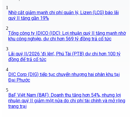
1
Nhờ cắt giảm mạnh chi phí quản lý, Lizen (LCG) báo lãi
quý II tăng gần 19%
2
Tổng công ty IDICO (IDC): Lợi nhuận quý II tăng mạnh nhờ
khu công nghiệp, dự chi hơn 569 tỷ đồng trả cổ tức
3
Lãi quý II/2026 'đi lên', Phú Tài (PTB) dự chi hơn 100 tỷ
đồng để trả cổ tức
4
DIC Corp (DIG) tiếp tục chuyển nhượng hai phân khu tại
Đại Phước
5
BaF Việt Nam (BAF): Doanh thu tăng hơn 54%, nhưng lợi
nhuận quý II giảm một nửa do chi phí tài chính và mở rộng
trang trại