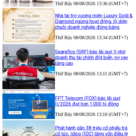
Thứ Bảy 08/08/2026 13:36 (GMT+7)
Nhà tài trợ vương miện Luxury Gold &
Diamond ngừng hoạt động, lộ diện
chuỗi doanh nghiệp đóng băng
Thứ Bảy 08/08/2026 13:34 (GMT+7)
Searefico (SRF) báo lãi quý II nhờ
doanh thu tài chính đột biến, nợ vay
tăng cao
Thứ Bảy 08/08/2026 13:11 (GMT+7)
FPT Telecom (FOX) báo lãi quý
II/2026 đạt hơn 1.000 tỷ đồng
Thứ Bảy 08/08/2026 13:10 (GMT+7)
Phát hành gần 38 triệu cổ phiếu trả
cổ tức, Idico (IDC) tăng vốn điều lệ