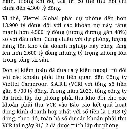
năm. Trong khi đó, Giá trị có thể thu hồi chỉ
chưa đến 4.300 tỷ đồng.
Vì thế, Viettel Global phải dự phòng đến hơn
13.900 tỷ đồng đối với các khoản nợ này, tăng
mạnh hơn 4.500 tỷ đồng (tương đương gần 48%)
so với đầu năm. Cùng chiều với dự phòng, lượng
hàng tồn kho của doanh nghiệp này cũng tăng
lên hơn 2.600 tỷ đồng nhưng tỷ trọng không lớn
trong tổng tài sản.
Đơn vị kiểm toán đã đưa ra ý kiến ngoại trừ đối
với các khoản phải thu liên quan đến Công ty
Viettel Cameroon S.A.R.L (VCR) với tổng số tiền
gần 8.700 tỷ đồng. Trong năm 2023, tổng công ty
đã trích lập dự phòng phải thu khó đòi cho các
khoản phải thu VCR vào Báo cáo kết quả hoạt
động kinh doanh hợp nhất với số tiền là 1.918 tỷ
đồng, theo đó, toàn bộ số dư các khoản phải thu
VCR tại ngày 31/12 đã được trích lập dự phòng.