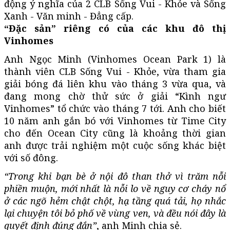
động ý nghĩa của 2 CLB Sống Vui - Khỏe và Sống
Xanh - Văn minh - Đẳng cấp.
“Đặc sản” riêng có của các khu đô thị
Vinhomes
Anh Ngọc Minh (Vinhomes Ocean Park 1) là
thành viên CLB Sống Vui - Khỏe, vừa tham gia
giải bóng đá liên khu vào tháng 3 vừa qua, và
đang mong chờ thử sức ở giải “Kình ngư
Vinhomes” tổ chức vào tháng 7 tới. Anh cho biết
10 năm anh gắn bó với Vinhomes từ Time City
cho đến Ocean City cũng là khoảng thời gian
anh được trải nghiệm một cuộc sống khác biệt
với số đông.
“Trong khi bạn bè ở nội đô than thở vì trăm nỗi
phiền muộn, mới nhất là nỗi lo về nguy cơ cháy nổ
ở các ngõ hẻm chật chột, hạ tầng quá tải, họ nhắc
lại chuyện tôi bỏ phố về vùng ven, và đều nói đây là
quyết định đúng đắn”
, anh Minh chia sẻ.