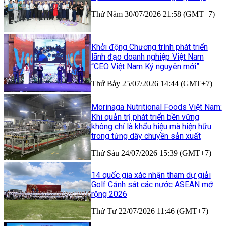
Thứ Năm 30/07/2026 21:58 (GMT+7)
Khởi động Chương trình phát triển
lãnh đạo doanh nghiệp Việt Nam
“CEO Việt Nam Kỷ nguyên mới”
Thứ Bảy 25/07/2026 14:44 (GMT+7)
Morinaga Nutritional Foods Việt Nam:
Khi quản trị phát triển bền vững
không chỉ là khẩu hiệu mà hiện hữu
trong từng dây chuyền sản xuất
Thứ Sáu 24/07/2026 15:39 (GMT+7)
14 quốc gia xác nhận tham dự giải
Golf Cảnh sát các nước ASEAN mở
rộng 2026
Thứ Tư 22/07/2026 11:46 (GMT+7)