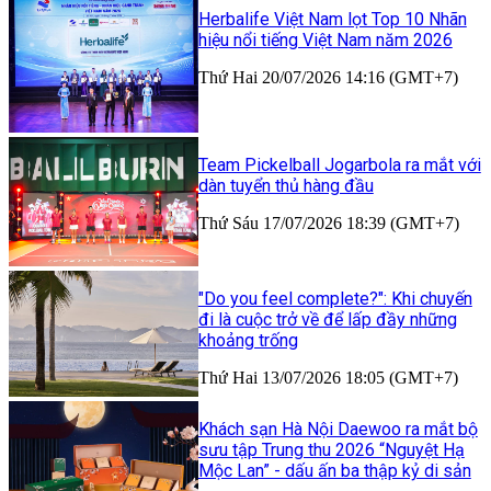
Herbalife Việt Nam lọt Top 10 Nhãn
hiệu nổi tiếng Việt Nam năm 2026
Thứ Hai 20/07/2026 14:16 (GMT+7)
Team Pickelball Jogarbola ra mắt với
dàn tuyển thủ hàng đầu
Thứ Sáu 17/07/2026 18:39 (GMT+7)
"Do you feel complete?": Khi chuyến
đi là cuộc trở về để lấp đầy những
khoảng trống
Thứ Hai 13/07/2026 18:05 (GMT+7)
Khách sạn Hà Nội Daewoo ra mắt bộ
sưu tập Trung thu 2026 “Nguyệt Hạ
Mộc Lan” - dấu ấn ba thập kỷ di sản