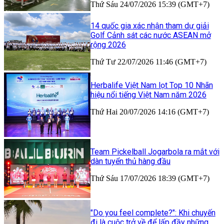
Thứ Sáu 24/07/2026 15:39 (GMT+7)
14 quốc gia xác nhận tham dự giải
Golf Cảnh sát các nước ASEAN mở
rộng 2026
Thứ Tư 22/07/2026 11:46 (GMT+7)
Herbalife Việt Nam lọt Top 10 Nhãn
hiệu nổi tiếng Việt Nam năm 2026
Thứ Hai 20/07/2026 14:16 (GMT+7)
Team Pickelball Jogarbola ra mắt với
dàn tuyển thủ hàng đầu
Thứ Sáu 17/07/2026 18:39 (GMT+7)
"Do you feel complete?": Khi chuyến
đi là cuộc trở về để lấp đầy những