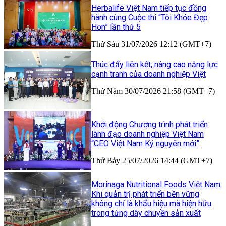
Herbalife Việt Nam tiếp tục đồng
hành cùng Cuộc thi “Tôi Khỏe Đẹp
Hơn” lần thứ 5
Thứ Sáu 31/07/2026 12:12 (GMT+7)
Thúc đẩy liên kết, nâng cao năng lực
cạnh tranh của doanh nghiệp Việt
Thứ Năm 30/07/2026 21:58 (GMT+7)
Khởi động Chương trình phát triển
lãnh đạo doanh nghiệp Việt Nam
“CEO Việt Nam Kỷ nguyên mới”
Thứ Bảy 25/07/2026 14:44 (GMT+7)
Morinaga Nutritional Foods Việt Nam:
Khi quản trị phát triển bền vững
không chỉ là khẩu hiệu mà hiện hữu
trong từng dây chuyền sản xuất