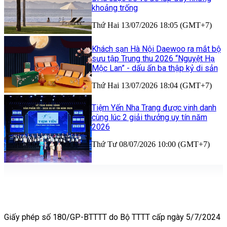
khoảng trống
Thứ Hai 13/07/2026 18:05 (GMT+7)
Khách sạn Hà Nội Daewoo ra mắt bộ
sưu tập Trung thu 2026 “Nguyệt Hạ
Mộc Lan” - dấu ấn ba thập kỷ di sản
Thứ Hai 13/07/2026 18:04 (GMT+7)
Tiệm Yến Nha Trang được vinh danh
cùng lúc 2 giải thưởng uy tín năm
2026
Thứ Tư 08/07/2026 10:00 (GMT+7)
Giấy phép số 180/GP-BTTTT do Bộ TTTT cấp ngày 5/7/2024