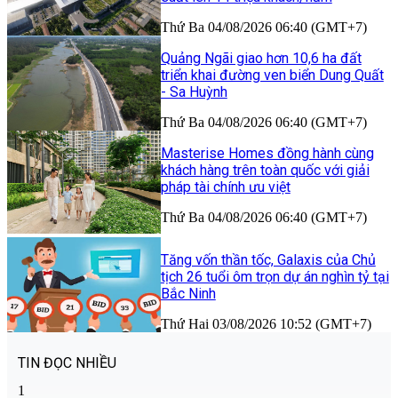
Thứ Ba 04/08/2026 06:40 (GMT+7)
Quảng Ngãi giao hơn 10,6 ha đất
triển khai đường ven biển Dung Quất
- Sa Huỳnh
Thứ Ba 04/08/2026 06:40 (GMT+7)
Masterise Homes đồng hành cùng
khách hàng trên toàn quốc với giải
pháp tài chính ưu việt
Thứ Ba 04/08/2026 06:40 (GMT+7)
Tăng vốn thần tốc, Galaxis của Chủ
tịch 26 tuổi ôm trọn dự án nghìn tỷ tại
Bắc Ninh
Thứ Hai 03/08/2026 10:52 (GMT+7)
TIN ĐỌC NHIỀU
1