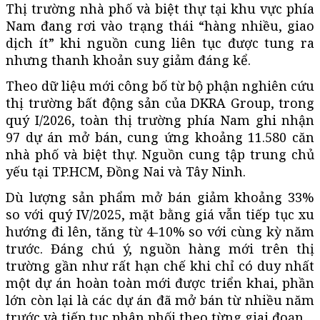
Thị trường nhà phố và biệt thự tại khu vực phía
Nam đang rơi vào trạng thái “hàng nhiều, giao
dịch ít” khi nguồn cung liên tục được tung ra
nhưng thanh khoản suy giảm đáng kể.
Theo dữ liệu mới công bố từ bộ phận nghiên cứu
thị trường bất động sản của DKRA Group, trong
quý I/2026, toàn thị trường phía Nam ghi nhận
97 dự án mở bán, cung ứng khoảng 11.580 căn
nhà phố và biệt thự. Nguồn cung tập trung chủ
yếu tại TP.HCM, Đồng Nai và Tây Ninh.
Dù lượng sản phẩm mở bán giảm khoảng 33%
so với quý IV/2025, mặt bằng giá vẫn tiếp tục xu
hướng đi lên, tăng từ 4-10% so với cùng kỳ năm
trước. Đáng chú ý, nguồn hàng mới trên thị
trường gần như rất hạn chế khi chỉ có duy nhất
một dự án hoàn toàn mới được triển khai, phần
lớn còn lại là các dự án đã mở bán từ nhiều năm
trước và tiếp tục phân phối theo từng giai đoạn.