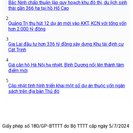
Bắc Ninh chấp thuận lập quy hoạch khu đô thị, du lịch sinh
thái gần 366 ha tại hồ Hố Cao
2
Quảng Trị thu hút 12 dự án mới vào KKT, KCN với tổng vốn
hơn 2.000 tỷ đồng
3
Gia Lai đầu tư hơn 336 tỷ đồng xây dựng Khu tái định cư
Cát Trinh
4
Giá căn hộ Hà Nội hạ nhiệt, Bình Dương nổi lên thành tâm
điểm mới
5
Cập nhật tình hình triển khai một số dự án thuộc vốn ngân
sách trên địa bàn Thủ đô
Giấy phép số 180/GP-BTTTT do Bộ TTTT cấp ngày 5/7/2024