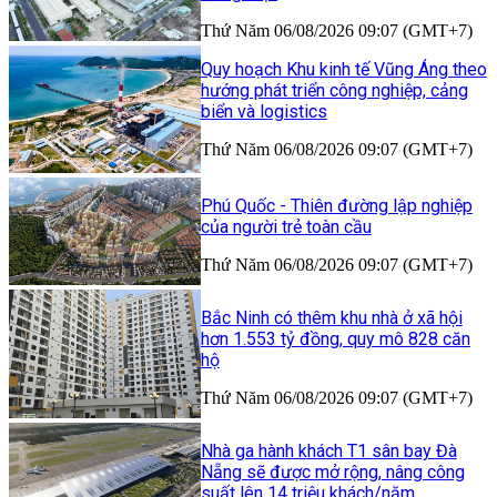
Thứ Năm 06/08/2026 09:07 (GMT+7)
Quy hoạch Khu kinh tế Vũng Áng theo
hướng phát triển công nghiệp, cảng
biển và logistics
Thứ Năm 06/08/2026 09:07 (GMT+7)
Phú Quốc - Thiên đường lập nghiệp
của người trẻ toàn cầu
Thứ Năm 06/08/2026 09:07 (GMT+7)
Bắc Ninh có thêm khu nhà ở xã hội
hơn 1.553 tỷ đồng, quy mô 828 căn
hộ
Thứ Năm 06/08/2026 09:07 (GMT+7)
Nhà ga hành khách T1 sân bay Đà
Nẵng sẽ được mở rộng, nâng công
suất lên 14 triệu khách/năm