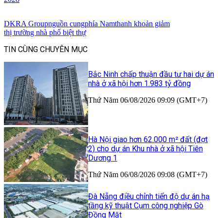
DKRA Group
nguồn cung
phía Nam
thanh khoản giảm
thị trường nhà phố biệt thự
TIN CÙNG CHUYÊN MỤC
Bắc Ninh chấp thuận đầu tư hai dự án
nhà ở xã hội hơn 1.983 tỷ đồng
Thứ Năm 06/08/2026 09:09 (GMT+7)
Hà Nội giao hơn 62.000 m² đất (đợt
2) cho dự án Khu nhà ở xã hội Tiên
Dương 1
Thứ Năm 06/08/2026 09:08 (GMT+7)
Đà Nẵng điều chỉnh tiến độ dự án hạ
tầng kỹ thuật Cụm công nghiệp Gò
Đồng Mặt