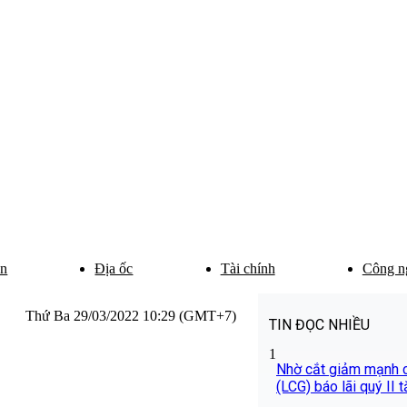
ân
Địa ốc
Tài chính
Công n
Thứ Ba 29/03/2022 10:29 (GMT+7)
TIN ĐỌC NHIỀU
1
Nhờ cắt giảm mạnh ch
(LCG) báo lãi quý II