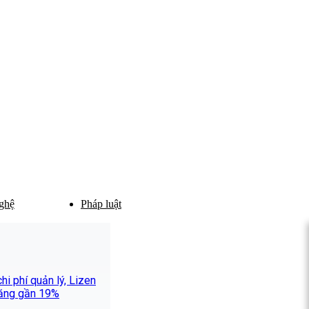
ghệ
Pháp luật
i phí quản lý, Lizen
 tăng gần 19%