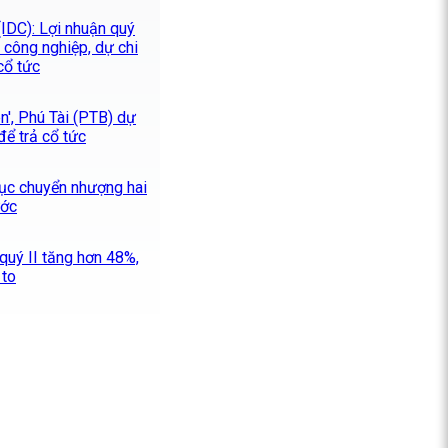
IDC): Lợi nhuận quý
 công nghiệp, dự chi
cổ tức
ên', Phú Tài (PTB) dự
để trả cổ tức
tục chuyển nhượng hai
ước
quý II tăng hơn 48%,
 to