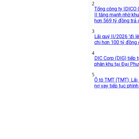
2
Tổng công ty IDICO (
II tăng mạnh nhờ khu
hơn 569 tỷ đồng trả 
3
Lãi quý II/2026 'đi l
chi hơn 100 tỷ đồng 
4
DIC Corp (DIG) tiếp 
phân khu tại Đại Ph
5
Ô tô TMT (TMT): Lãi 
nợ vay tiếp tục phình