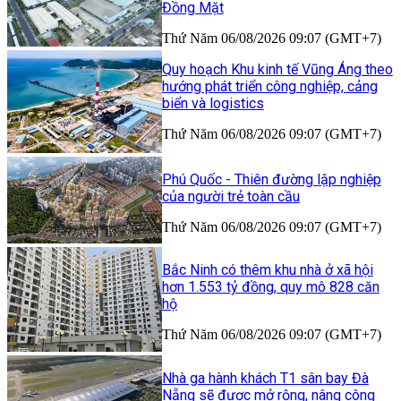
Đồng Mặt
Thứ Năm 06/08/2026 09:07 (GMT+7)
Quy hoạch Khu kinh tế Vũng Áng theo
hướng phát triển công nghiệp, cảng
biển và logistics
Thứ Năm 06/08/2026 09:07 (GMT+7)
Phú Quốc - Thiên đường lập nghiệp
của người trẻ toàn cầu
Thứ Năm 06/08/2026 09:07 (GMT+7)
Bắc Ninh có thêm khu nhà ở xã hội
hơn 1.553 tỷ đồng, quy mô 828 căn
hộ
Thứ Năm 06/08/2026 09:07 (GMT+7)
Nhà ga hành khách T1 sân bay Đà
Nẵng sẽ được mở rộng, nâng công