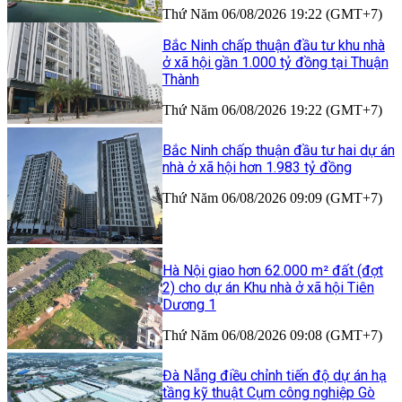
Thứ Năm 06/08/2026 19:22 (GMT+7)
Bắc Ninh chấp thuận đầu tư khu nhà
ở xã hội gần 1.000 tỷ đồng tại Thuận
Thành
Thứ Năm 06/08/2026 19:22 (GMT+7)
Bắc Ninh chấp thuận đầu tư hai dự án
nhà ở xã hội hơn 1.983 tỷ đồng
Thứ Năm 06/08/2026 09:09 (GMT+7)
Hà Nội giao hơn 62.000 m² đất (đợt
2) cho dự án Khu nhà ở xã hội Tiên
Dương 1
Thứ Năm 06/08/2026 09:08 (GMT+7)
Đà Nẵng điều chỉnh tiến độ dự án hạ
tầng kỹ thuật Cụm công nghiệp Gò