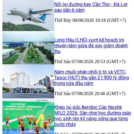
Nối lại đường bay Cần Thơ - Đà Lạt
sau gần 6 năm
Thứ Bảy 08/08/2026 10:18 (GMT+7)
Long Hậu (LHG) vượt kế hoạch lợi
nhuận năm giữa đà suy giảm doanh
thu
Thứ Sáu 07/08/2026 20:53 (GMT+7)
Nắm chuỗi phân phối ô tô và VETC,
Tasco (HUT) thu gần 21.900 tỷ đồng
trong nửa đầu năm
Thứ Sáu 07/08/2026 20:46 (GMT+7)
Khép lại giải Aerobic Cúp Nestlé
MILO 2026: Sân chơi học đường giúp
học sinh rèn kỹ năng sống qua từng
bước nhảy