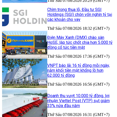
Thứ Sáu 07/08/2026 20:29 (GMT+7)
Chìm trong thua lỗ, Đầu tư SGI
Holdings (SGI) chôn vốn nghìn tỷ tại
các khoản cho vay
Thứ Sáu 07/08/2026 18:32 (GMT+7)
Điện Máy Xanh (DMX) chào sàn
HoSE, lập tức chốt chia hơn 5.000 tỷ
đồng cổ tức tiền mặt
Thứ Sáu 07/08/2026 17:36 (GMT+7)
VNPT báo lãi 16 tỷ đồng mỗi ngày,
nắm khối tiền mặt khổng lồ hơn
62.000 tỷ đồng
Thứ Sáu 07/08/2026 16:56 (GMT+7)
Doanh thu vượt 10.000 tỷ đồng, lợi
nhuận Viettel Post (VTP) sụt giảm
33% nửa đầu năm
Thứ Sáu 07/08/2026 16:31 (GMT+7)