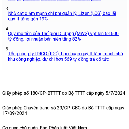
3
Nhờ cắt giảm mạnh chi phí quản lý, Lizen (LCG) báo lãi
quý II tăng gần 19%
4
Quy mô tiền của Thế giới Di động (MWG) vọt lên 63.600
tỷ đồng, lợi nhuận bán niên tăng 82%
5
Tổng công ty IDICO (IDC): Lợi nhuận quý II tăng mạnh nhờ
khu công nghiệp, dự chi hơn 569 tỷ đồng trả cổ tức
Giấy phép số 180/GP-BTTTT do Bộ TTTT cấp ngày 5/7/2024
Giấy phép Chuyên trang số 29/GP-CBC do Bộ TTTT cấp ngày
17/09/2024
Cơ quan chủ quản: Báo Pháp luật Việt Nam