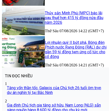
Thủy sản Minh Phú (MPC) báo lãi
sau thuế hơn 415 tỷ đồng nửa đầu
năm 2026
Thứ Sáu 07/08/2026 14:22 (GMT+7)
Lợi nhuận quý II bứt phá, Bóng đèn
Phích nước Rạng Đông (RAL) dự chi
gần 59 tỷ đồng tạm ứng cổ tức cho
cổ đông
Thứ Sáu 07/08/2026 14:21 (GMT+7)
TIN ĐỌC NHIỀU
1
Tăng vốn thần tốc, Galaxis của Chủ tịch 26 tuổi ôm trọn
dự án nghìn tỷ tại Bắc Ninh
2
Gia đình Chủ tịch gia tăng sở hữu, Nam Long (NLG) sẵn
sàng nguồn hàng 8.600 tỷ đồng cho chu kỳ mới