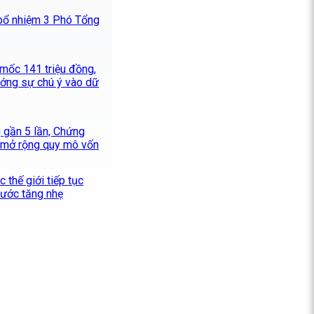
bổ nhiệm 3 Phó Tổng
 mốc 141 triệu đồng,
ướng sự chú ý vào dữ
g gần 5 lần, Chứng
 mở rộng quy mô vốn
 thế giới tiếp tục
nước tăng nhẹ