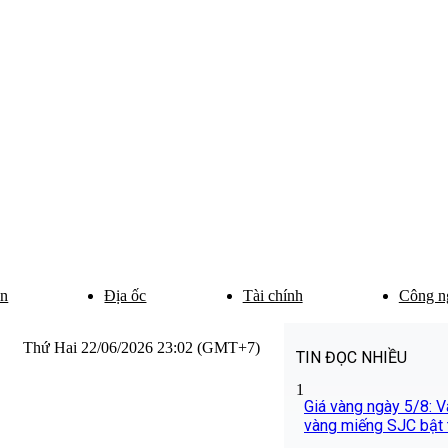
ân
Địa ốc
Tài chính
Công n
Thứ Hai 22/06/2026 23:02 (GMT+7)
TIN ĐỌC NHIỀU
1
Giá vàng ngày 5/8: Và
vàng miếng SJC bật