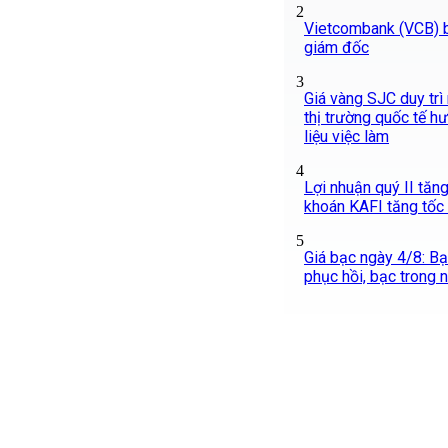
2
Vietcombank (VCB) 
giám đốc
3
Giá vàng SJC duy trì
thị trường quốc tế h
liệu việc làm
4
Lợi nhuận quý II tăn
khoán KAFI tăng tốc
5
Giá bạc ngày 4/8: Bạc
phục hồi, bạc trong 