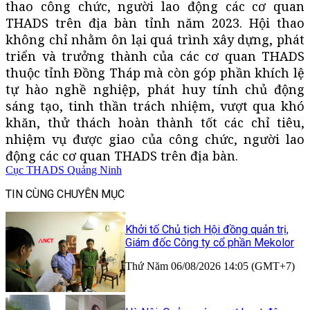
thao công chức, người lao động các cơ quan
THADS trên địa bàn tỉnh năm 2023. Hội thao
không chỉ nhằm ôn lại quá trình xây dựng, phát
triển và trưởng thành của các cơ quan THADS
thuộc tỉnh Đồng Tháp mà còn góp phần khích lệ
tự hào nghề nghiệp, phát huy tính chủ động
sáng tạo, tinh thần trách nhiệm, vượt qua khó
khăn, thử thách hoàn thành tốt các chỉ tiêu,
nhiệm vụ được giao của công chức, người lao
động các cơ quan THADS trên địa bàn.
Cục THADS Quảng Ninh
TIN CÙNG CHUYÊN MỤC
Khởi tố Chủ tịch Hội đồng quản trị,
Giám đốc Công ty cổ phần Mekolor
Thứ Năm 06/08/2026 14:05 (GMT+7)