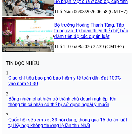
Bộ phận Một cửa ở cấp bộ, cấp tỉnh
Thứ Năm 06/08/2026 06:58 (GMT+7)
Bộ trưởng Hoàng Thanh Tùng: Tập
trung cao độ hoàn thiện thể chế, bảo
đảm tiến độ các dự án luật
Thứ Tư 05/08/2026 22:39 (GMT+7)
TIN ĐỌC NHIỀU
1
Giao chỉ tiêu bao phủ bảo hiểm y tế toàn dân đạt 100%
vào năm 2030
2
Bỗng nhiên phát hiện trở thành chủ doanh nghiệp: Khi
thông tin cá nhân có thể bị sử dụng ngoài ý muốn
3
Quốc hội sẽ xem xét 33 nội dung, thông qua 15 dự án luật
tại Kỳ họp không thường lệ lần thứ Nhất