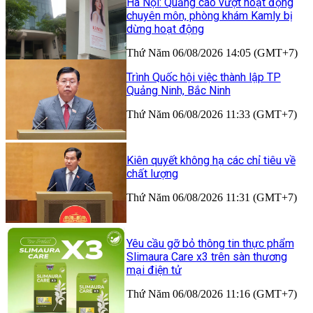
Hà Nội: Quảng cáo vượt hoạt động
chuyên môn, phòng khám Kamly bị
dừng hoạt động
Thứ Năm 06/08/2026 14:05 (GMT+7)
Trình Quốc hội việc thành lập TP
Quảng Ninh, Bắc Ninh
Thứ Năm 06/08/2026 11:33 (GMT+7)
Kiên quyết không hạ các chỉ tiêu về
chất lượng
Thứ Năm 06/08/2026 11:31 (GMT+7)
Yêu cầu gỡ bỏ thông tin thực phẩm
Slimaura Care x3 trên sàn thương
mại điện tử
Thứ Năm 06/08/2026 11:16 (GMT+7)