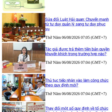
Sửa đổi Luật Hải quan: Chuyển mạnh
từ tư duy quản lý sang tư duy phục
vụ
Thứ Năm 06/08/2026 07:05 (GMT+7)
Tác giả được trả thêm tiền bản quyền
khuyến khích trong trường hợp nào?
Thứ Năm 06/08/2026 07:04 (GMT+7)
Thủ tục tiếp nhận vào làm công chức
theo quy định mới?
Thứ Năm 06/08/2026 07:04 (GMT+7)
Thay đổi một số quy định về tổ chức