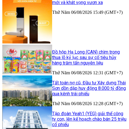
mới và khát vọng vươn xa
Thứ Năm 06/08/2026 15:49 (GMT+7)
Đồ hộp Hạ Long (CAN) chìm trong
thua lỗ kỷ lục sau sự cố tiêu hủy
hàng trăm tấn nguyên liệu
Thứ Năm 06/08/2026 12:31 (GMT+7)
Tất toán nợ cũ, Đầu tư Xây dựng Thái
Sơn dồn dập huy động 8.000 tỷ đồng
qua kênh trái phiếu
Thứ Năm 06/08/2026 12:28 (GMT+7)
Tập đoàn Yeah1 (YEG) giải thể công
ty con, lên kế hoạch chào bán 25 triệu
cổ phiếu