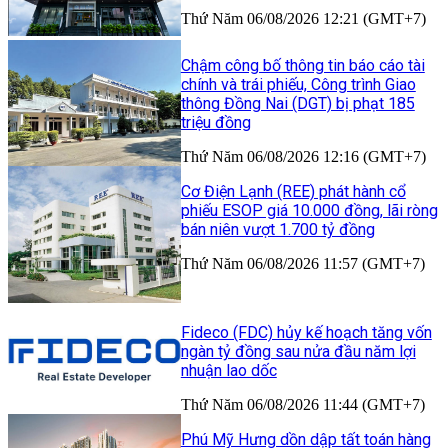
Thứ Năm 06/08/2026 12:21 (GMT+7)
Chậm công bố thông tin báo cáo tài
chính và trái phiếu, Công trình Giao
thông Đồng Nai (DGT) bị phạt 185
triệu đồng
Thứ Năm 06/08/2026 12:16 (GMT+7)
Cơ Điện Lạnh (REE) phát hành cổ
phiếu ESOP giá 10.000 đồng, lãi ròng
bán niên vượt 1.700 tỷ đồng
Thứ Năm 06/08/2026 11:57 (GMT+7)
Fideco (FDC) hủy kế hoạch tăng vốn
ngàn tỷ đồng sau nửa đầu năm lợi
nhuận lao dốc
Thứ Năm 06/08/2026 11:44 (GMT+7)
Phú Mỹ Hưng dồn dập tất toán hàng