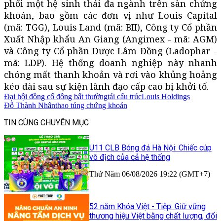
phối một hệ sinh thái đa ngành trên sàn chứng
khoán, bao gồm các đơn vị như Louis Capital
(mã: TGG), Louis Land (mã: BII), Công ty Cổ phần
Xuất Nhập khẩu An Giang (Angimex - mã: AGM)
và Công ty Cổ phần Dược Lâm Đồng (Ladophar -
mã: LDP). Hệ thống doanh nghiệp này nhanh
chóng mất thanh khoản và rơi vào khủng hoảng
kéo dài sau sự kiện lãnh đạo cấp cao bị khởi tố.
Đại hội đồng cổ đông bất thường
tái cấu trúc
Louis Holdings
Đỗ Thành Nhân
thao túng chứng khoán
TIN CÙNG CHUYÊN MỤC
U11 CLB Bóng đá Hà Nội: Chiếc cúp
vô địch của cả hệ thống
Thứ Năm 06/08/2026 19:22 (GMT+7)
52 năm Khóa Việt - Tiệp: Giữ vững
thương hiệu Việt bằng chất lượng, đổi