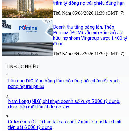
trăm tỷ đồng nợ trái phiếu đúng hạn
Thứ Năm 06/08/2026 11:39 (GMT+7)
Doanh thu tăng bằng lần, Thép
Pomina (POM) vẫn âm vốn chủ sở
hữu, nợ nhóm Vingroup vượt 1.400 tỷ
đồng
Thứ Năm 06/08/2026 11:30 (GMT+7)
TIN ĐỌC NHIỀU
1
Lãi ròng DIG tăng bằng lần nhờ dòng tiền nhàn rỗi, sạch
bóng nợ trái phiếu
2
Nam Long (NLG) ghi nhận doanh số vượt 5.000 tỷ đồng,
dòng tiền mặt lấn át dư nợ vay
3
Coteccons (CTD) báo lãi cao nhất 7 năm, dư nợ tài chính
tiến sát 6.000 tỷ đồng