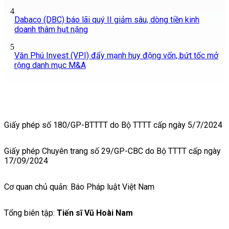
4
Dabaco (DBC) báo lãi quý II giảm sâu, dòng tiền kinh
doanh thâm hụt nặng
5
Văn Phú Invest (VPI) đẩy mạnh huy động vốn, bứt tốc mở
rộng danh mục M&A
Giấy phép số 180/GP-BTTTT do Bộ TTTT cấp ngày 5/7/2024
Giấy phép Chuyên trang số 29/GP-CBC do Bộ TTTT cấp ngày
17/09/2024
Cơ quan chủ quản: Báo Pháp luật Việt Nam
Tổng biên tập:
Tiến sĩ Vũ Hoài Nam