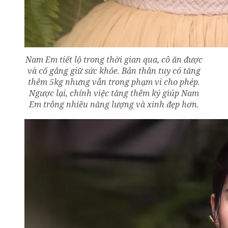
Nam Em tiết lộ trong thời gian qua, cô ăn được
và cố gắng giữ sức khỏe. Bản thân tuy có tăng
thêm 5kg nhưng vẫn trong phạm vi cho phép.
Ngược lại, chính việc tăng thêm ký giúp Nam
Em trông nhiều năng lượng và xinh đẹp hơn.