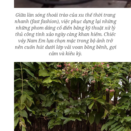
Giữa làn sóng thoái trào của xu thế thời trang
nhanh (fast fashion), việc phục dựng lại những
những phom dáng cổ điển bằng kỹ thuật xử lý
thủ công tinh xảo ngày càng khan hiếm. Chiếc
váy Nam Em lựa chọn mặc trong bộ ảnh trở
nên cuốn hút dưới lớp vải voan bồng bềnh, gợi
cảm và kiêu kỳ.