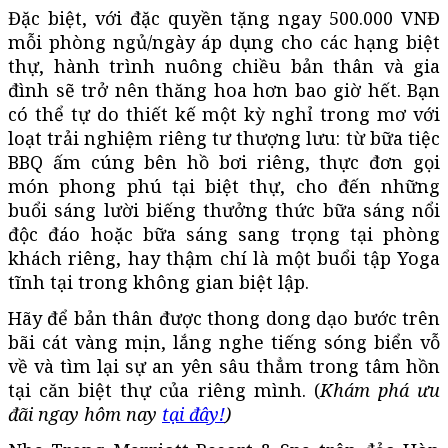
Đặc biệt, với đặc quyền tặng ngay 500.000 VNĐ
mỗi phòng ngủ/ngày áp dụng cho các hạng biệt
thự, hành trình nuông chiều bản thân và gia
đình sẽ trở nên thăng hoa hơn bao giờ hết. Bạn
có thể tự do thiết kế một kỳ nghỉ trong mơ với
loạt trải nghiệm riêng tư thượng lưu: từ bữa tiệc
BBQ ấm cúng bên hồ bơi riêng, thực đơn gọi
món phong phú tại biệt thự, cho đến những
buổi sáng lười biếng thưởng thức bữa sáng nổi
độc đáo hoặc bữa sáng sang trọng tại phòng
khách riêng, hay thậm chí là một buổi tập Yoga
tĩnh tại trong không gian biệt lập.
Hãy để bản thân được thong dong dạo bước trên
bãi cát vàng mịn, lắng nghe tiếng sóng biển vỗ
về và tìm lại sự an yên sâu thẳm trong tâm hồn
tại căn biệt thự của riêng mình. (
Khám phá ưu
đãi ngay hôm nay
tại đây!
)