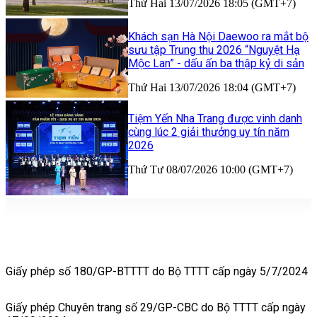
Thứ Hai 13/07/2026 18:05 (GMT+7)
Khách sạn Hà Nội Daewoo ra mắt bộ
sưu tập Trung thu 2026 “Nguyệt Hạ
Mộc Lan” - dấu ấn ba thập kỷ di sản
Thứ Hai 13/07/2026 18:04 (GMT+7)
Tiệm Yến Nha Trang được vinh danh
cùng lúc 2 giải thưởng uy tín năm
2026
Thứ Tư 08/07/2026 10:00 (GMT+7)
Giấy phép số 180/GP-BTTTT do Bộ TTTT cấp ngày 5/7/2024
Giấy phép Chuyên trang số 29/GP-CBC do Bộ TTTT cấp ngày