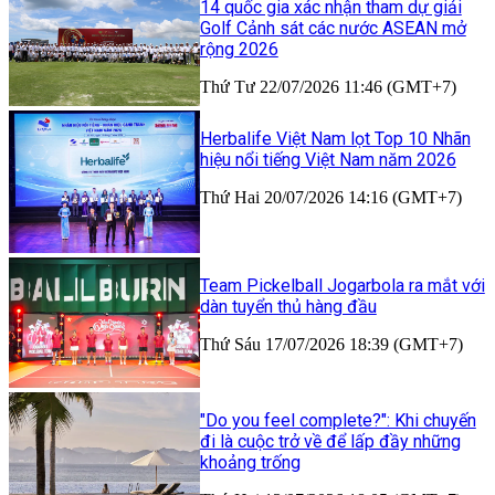
14 quốc gia xác nhận tham dự giải
Golf Cảnh sát các nước ASEAN mở
rộng 2026
Thứ Tư 22/07/2026 11:46 (GMT+7)
Herbalife Việt Nam lọt Top 10 Nhãn
hiệu nổi tiếng Việt Nam năm 2026
Thứ Hai 20/07/2026 14:16 (GMT+7)
Team Pickelball Jogarbola ra mắt với
dàn tuyển thủ hàng đầu
Thứ Sáu 17/07/2026 18:39 (GMT+7)
"Do you feel complete?": Khi chuyến
đi là cuộc trở về để lấp đầy những
khoảng trống