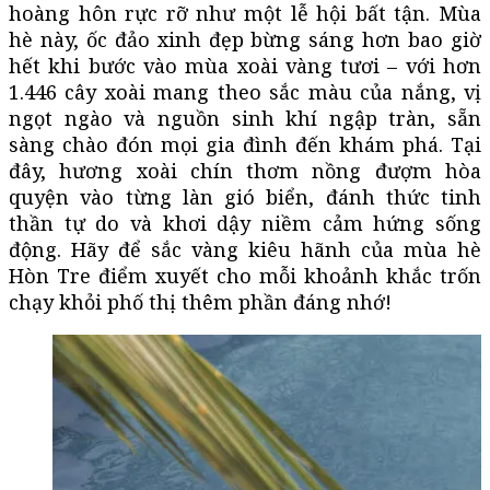
hoàng hôn rực rỡ như một lễ hội bất tận. Mùa
hè này, ốc đảo xinh đẹp bừng sáng hơn bao giờ
hết khi bước vào mùa xoài vàng tươi – với hơn
1.446 cây xoài mang theo sắc màu của nắng, vị
ngọt ngào và nguồn sinh khí ngập tràn, sẵn
sàng chào đón mọi gia đình đến khám phá. Tại
đây, hương xoài chín thơm nồng đượm hòa
quyện vào từng làn gió biển, đánh thức tinh
thần tự do và khơi dậy niềm cảm hứng sống
động. Hãy để sắc vàng kiêu hãnh của mùa hè
Hòn Tre điểm xuyết cho mỗi khoảnh khắc trốn
chạy khỏi phố thị thêm phần đáng nhớ!