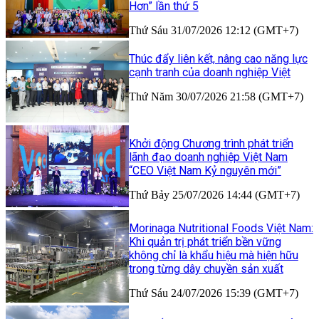
Hơn” lần thứ 5
Thứ Sáu 31/07/2026 12:12 (GMT+7)
Thúc đẩy liên kết, nâng cao năng lực
cạnh tranh của doanh nghiệp Việt
Thứ Năm 30/07/2026 21:58 (GMT+7)
Khởi động Chương trình phát triển
lãnh đạo doanh nghiệp Việt Nam
“CEO Việt Nam Kỷ nguyên mới”
Thứ Bảy 25/07/2026 14:44 (GMT+7)
Morinaga Nutritional Foods Việt Nam:
Khi quản trị phát triển bền vững
không chỉ là khẩu hiệu mà hiện hữu
trong từng dây chuyền sản xuất
Thứ Sáu 24/07/2026 15:39 (GMT+7)