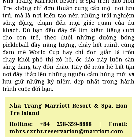
Nha Trang Marriott Resort & Spa trên đảo Hòn
Tre không chỉ đơn thuần cung cấp một nơi lưu
trú, mà là nơi kiến tạo nên những trải nghiệm
sống động, chạm đến mọi giác quan của du
khách. Dù bạn đến đây để tìm kiếm tiếng cười
cho con trẻ, theo đuổi những đường bóng
pickleball đầy năng lượng, cháy hết mình cùng
đam mê World Cup hay chỉ đơn giản là trốn
chạy khỏi phố thị xô bồ, ốc đảo này luôn sẵn
sàng dang tay đón chào. Hãy để mùa hè bất tận
nơi đây thắp lên những nguồn cảm hứng mới và
lưu giữ những kỷ niệm đẹp nhất trong hành
trình cuộc đời bạn.
Nha Trang Marriott Resort & Spa,
Hon
Tre Island
Hotline: +84 258-359-8888 | Email:
mhrs.cxrht.reservation@marriott.com