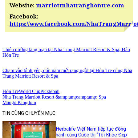
Website:
marriottnhatranghontre.com
Facebook:
https://www.facebook.com/NhaTrangMarrio
Thiên đường lãng mạn tại Nha Trang Marriott Resort & Spa, Đảo
Hòn Tre
Chạm vào bình yên, đón năm mới rạng ngời tại Hòn Tre cùng Nha
Trang Marriott Resort & Spa
Hòn Tre
World Cup
Pickleball
Nha Trang Marriott Resort &amp;amp;amp;amp; Spa
Mango Kingdom
TIN CÙNG CHUYÊN MỤC
Herbalife Việt Nam tiếp tục đồng
hành cùng Cuộc thi “Tôi Khỏe Đẹp