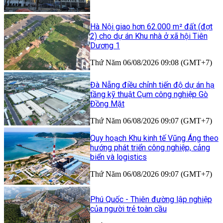
Hà Nội giao hơn 62.000 m² đất (đợt
2) cho dự án Khu nhà ở xã hội Tiên
Dương 1
Thứ Năm 06/08/2026 09:08 (GMT+7)
Đà Nẵng điều chỉnh tiến độ dự án hạ
tầng kỹ thuật Cụm công nghiệp Gò
Đồng Mặt
Thứ Năm 06/08/2026 09:07 (GMT+7)
Quy hoạch Khu kinh tế Vũng Áng theo
hướng phát triển công nghiệp, cảng
biển và logistics
Thứ Năm 06/08/2026 09:07 (GMT+7)
Phú Quốc - Thiên đường lập nghiệp
của người trẻ toàn cầu