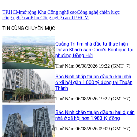
TP.HCM
mở rộng Khu Công nghệ cao
Công nghệ chiến lược
công nghệ cao
Khu Công nghệ cao TP.HCM
TIN CÙNG CHUYÊN MỤC
Quảng Trị tìm nhà đầu tư thực hiện
Dự án Khách sạn Coco’s Boutique tại
phường Đồng Hới
Thứ Năm 06/08/2026 19:22 (GMT+7)
Bắc Ninh chấp thuận đầu tư khu nhà
ở xã hội gần 1.000 tỷ đồng tại Thuận
Thành
Thứ Năm 06/08/2026 19:22 (GMT+7)
Bắc Ninh chấp thuận đầu tư hai dự án
nhà ở xã hội hơn 1.983 tỷ đồng
Thứ Năm 06/08/2026 09:09 (GMT+7)