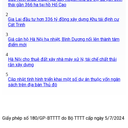
thái gần 366 ha tại hồ Hố Cao
2
Gia Lai đầu tư hơn 336 tỷ đồng xây dựng Khu tái định cư
Cát Trinh
3
Giá căn hộ Hà Nội hạ nhiệt, Bình Dương nổi lên thành tâm
điểm mới
4
Hà Nội cho thuê đất xây nhà máy xử lý, tái chế chất thải
rắn xây dựng
5
Cập nhật tình hình triển khai một số dự án thuộc vốn ngân
sách trên địa bàn Thủ đô
Giấy phép số 180/GP-BTTTT do Bộ TTTT cấp ngày 5/7/2024