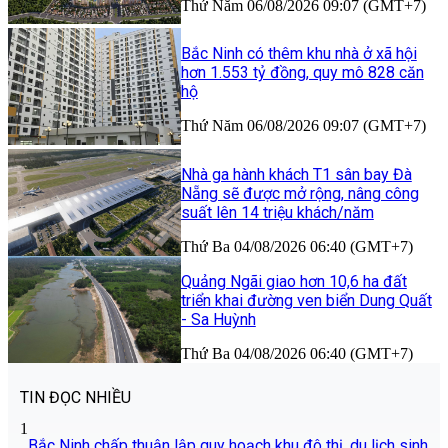
Thứ Năm 06/08/2026 09:07 (GMT+7)
Bắc Ninh có thêm khu nhà ở xã hội
hơn 1.553 tỷ đồng, quy mô 828 căn
hộ
Thứ Năm 06/08/2026 09:07 (GMT+7)
Nhà ga hành khách T1 sân bay Đà
Nẵng sẽ được mở rộng, nâng công
suất lên 14 triệu khách/năm
Thứ Ba 04/08/2026 06:40 (GMT+7)
Quảng Ngãi giao hơn 10,6 ha đất
triển khai đường ven biển Dung Quất
- Sa Huỳnh
Thứ Ba 04/08/2026 06:40 (GMT+7)
TIN ĐỌC NHIỀU
1
Bắc Ninh chấp thuận lập quy hoạch khu đô thị, du lịch sinh