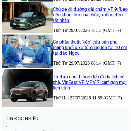
Chủ xe đi đường dài chấm VF 9: 'Leo
dốc khỏe, ôm cua chắc, xuống đèo
rất nhàn'
Thứ Tư 29/07/2026 18:13 (GMT+7)
Ca phẫu thuật 'kép' cứu sản phụ
mang khối u xơ tử cung lên tới 10 cm
tại đảo Ngọc
Thứ Tư 29/07/2026 08:14 (GMT+7)
Từ đưa con đi học đến đi du lịch cả
nhà, VinFast VF MPV 7 'cân' gọn mọi
lịch trình
Thứ Hai 27/07/2026 11:55 (GMT+7)
TIN ĐỌC NHIỀU
1