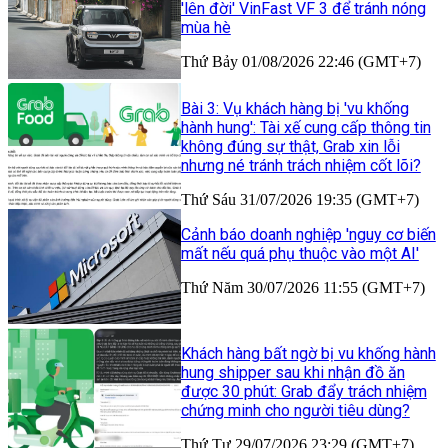
'lên đời' VinFast VF 3 để tránh nóng
mùa hè
Thứ Bảy 01/08/2026 22:46 (GMT+7)
Bài 3: Vụ khách hàng bị 'vu khống
hành hung': Tài xế cung cấp thông tin
không đúng sự thật, Grab xin lỗi
nhưng né tránh trách nhiệm cốt lõi?
Thứ Sáu 31/07/2026 19:35 (GMT+7)
Cảnh báo doanh nghiệp 'nguy cơ biến
mất nếu quá phụ thuộc vào một AI'
Thứ Năm 30/07/2026 11:55 (GMT+7)
Khách hàng bất ngờ bị vu khống hành
hung shipper sau khi nhận đồ ăn
được 30 phút: Grab đẩy trách nhiệm
chứng minh cho người tiêu dùng?
Thứ Tư 29/07/2026 23:29 (GMT+7)