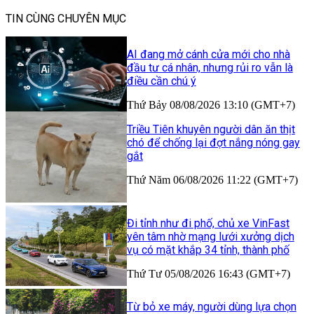
TIN CÙNG CHUYÊN MỤC
AI đang mở cánh cửa mới cho nhà
đầu tư cá nhân, nhưng rủi ro vẫn là
điều cần chú ý
Thứ Bảy 08/08/2026 13:10 (GMT+7)
Triều Tiên khuyên người dân ăn thịt
chó để chống lại đợt nắng nóng gay
gắt
Thứ Năm 06/08/2026 11:22 (GMT+7)
Đi tỉnh như đi phố, chủ xe VinFast
yên tâm nhờ mạng lưới xưởng dịch
vụ có mặt khắp 34 tỉnh, thành phố
Thứ Tư 05/08/2026 16:43 (GMT+7)
Từ bỏ xe máy, người dùng lựa chọn