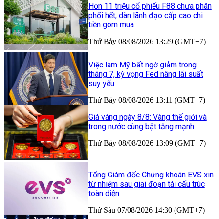
Hơn 11 triệu cổ phiếu F88 chưa phân
phối hết, dàn lãnh đạo cấp cao chi
tiền gom mua
Thứ Bảy 08/08/2026 13:29 (GMT+7)
Việc làm Mỹ bất ngờ giảm trong
tháng 7, kỳ vọng Fed nâng lãi suất
suy yếu
Thứ Bảy 08/08/2026 13:11 (GMT+7)
Giá vàng ngày 8/8: Vàng thế giới và
trong nước cùng bật tăng mạnh
Thứ Bảy 08/08/2026 13:09 (GMT+7)
Tổng Giám đốc Chứng khoán EVS xin
từ nhiệm sau giai đoạn tái cấu trúc
toàn diện
Thứ Sáu 07/08/2026 14:30 (GMT+7)