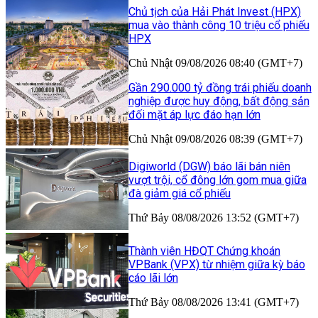
Chủ tịch của Hải Phát Invest (HPX)
mua vào thành công 10 triệu cổ phiếu
HPX
Chủ Nhật 09/08/2026 08:40 (GMT+7)
Gần 290.000 tỷ đồng trái phiếu doanh
nghiệp được huy động, bất động sản
đối mặt áp lực đáo hạn lớn
Chủ Nhật 09/08/2026 08:39 (GMT+7)
Digiworld (DGW) báo lãi bán niên
vượt trội, cổ đông lớn gom mua giữa
đà giảm giá cổ phiếu
Thứ Bảy 08/08/2026 13:52 (GMT+7)
Thành viên HĐQT Chứng khoán
VPBank (VPX) từ nhiệm giữa kỳ báo
cáo lãi lớn
Thứ Bảy 08/08/2026 13:41 (GMT+7)