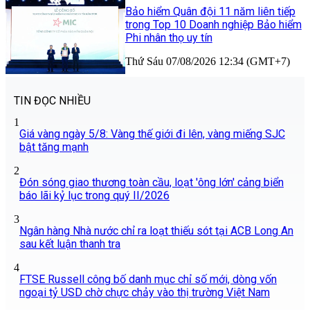
Bảo hiểm Quân đội 11 năm liên tiếp
trong Top 10 Doanh nghiệp Bảo hiểm
Phi nhân thọ uy tín
Thứ Sáu 07/08/2026 12:34 (GMT+7)
TIN ĐỌC NHIỀU
1
Giá vàng ngày 5/8: Vàng thế giới đi lên, vàng miếng SJC
bật tăng mạnh
2
Đón sóng giao thương toàn cầu, loạt 'ông lớn' cảng biển
báo lãi kỷ lục trong quý II/2026
3
Ngân hàng Nhà nước chỉ ra loạt thiếu sót tại ACB Long An
sau kết luận thanh tra
4
FTSE Russell công bố danh mục chỉ số mới, dòng vốn
ngoại tỷ USD chờ chực chảy vào thị trường Việt Nam