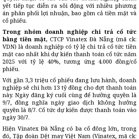
yết tiếp tục diễn ra sôi động với nhiều phương
án phân phối lợi nhuận, bao gồm cả tiền mặt và
cổ phiếu.
Trong nhóm doanh nghiệp chi trả cổ tức
bằng tiền mặt,
CTCP Vinatex Đà Nẵng (mã ck:
VDN) là doanh nghiệp có tỷ lệ chi trả cổ tức tiền
mặt cao nhất khi dự kiến thanh toán cổ tức năm
2025 với tỷ lệ 40%, tương ứng 4.000 đồng/cổ
phiếu.
Với gần 3,3 triệu cổ phiếu đang lưu hành, doanh
nghiệp sẽ chi hơn 13 tỷ đồng cho đợt thanh toán
này. Ngày đăng ký cuối cùng để hưởng quyền là
9/7, đồng nghĩa ngày giao dịch không hưởng
quyền là 8/7. Cổ tức dự kiến được thanh toán vào
ngày 30/7.
Hiện Vinatex Đà Nẵng có ba cổ đông lớn, trong
đó, Tập đoàn Dệt may Việt Nam (Vinatex, mã ck: