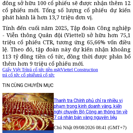
đông sở hữu 100 cổ phiếu sẽ được nhận thêm 12
cổ phiếu mới. Tổng số lượng cổ phiếu dự kiến
phát hành là hơn 13,7 triệu đơn vị.
Tính đến cuối năm 2025, Tập đoàn Công nghiệp
- Viễn thông Quân đội (Viettel) sở hữu hơn 75,1
triệu cổ phiếu CTR, tương ứng 65,66% vốn điều
lệ. Theo đó, tập đoàn này dự kiến nhận khoảng
113 tỷ đồng tiền cổ tức, đồng thời được phân bổ
thêm hơn 9 triệu cổ phiếu mới.
Giấy Việt Trì
trả cổ tức tiền mặt
Viettel Construction
trả cổ tức cổ phiếu
trả cổ tức
TIN CÙNG CHUYÊN MỤC
Thanh tra Chính phủ chỉ ra nhiều vi
phạm trong kinh doanh vàng, kiến
nghị chuyển Bộ Công an thông tin về
7 cá nhân bán vàng nguyên liệu
Chủ Nhật 09/08/2026 08:41 (GMT+7)