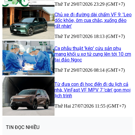
Thứ Tư 29/07/2026 23:29 (GMT+7)
Chủ xe đi đường dài chấm VF 9: 'Leo
dốc khỏe, ôm cua chắc, xuống đèo
rất nhàn'
Thứ Tư 29/07/2026 18:13 (GMT+7)
Ca phẫu thuật 'kép' cứu sản phụ
mang khối u xơ tử cung lên tới 10 cm
tại đảo Ngọc
Thứ Tư 29/07/2026 08:14 (GMT+7)
Từ đưa con đi học đến đi du lịch cả
nhà, VinFast VF MPV 7 'cân' gọn mọi
lịch trình
Thứ Hai 27/07/2026 11:55 (GMT+7)
TIN ĐỌC NHIỀU