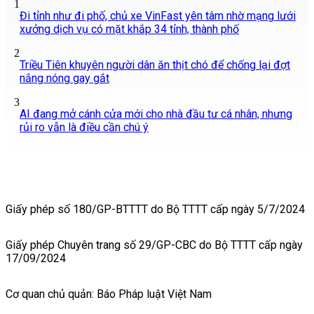
1
Đi tỉnh như đi phố, chủ xe VinFast yên tâm nhờ mạng lưới
xưởng dịch vụ có mặt khắp 34 tỉnh, thành phố
2
Triều Tiên khuyên người dân ăn thịt chó để chống lại đợt
nắng nóng gay gắt
3
AI đang mở cánh cửa mới cho nhà đầu tư cá nhân, nhưng
rủi ro vẫn là điều cần chú ý
Giấy phép số 180/GP-BTTTT do Bộ TTTT cấp ngày 5/7/2024
Giấy phép Chuyên trang số 29/GP-CBC do Bộ TTTT cấp ngày
17/09/2024
Cơ quan chủ quản: Báo Pháp luật Việt Nam