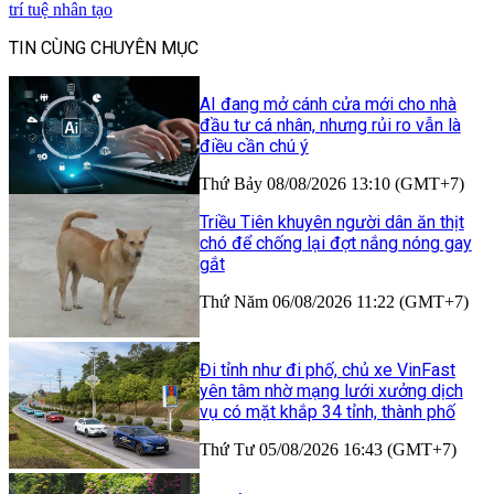
trí tuệ nhân tạo
TIN CÙNG CHUYÊN MỤC
AI đang mở cánh cửa mới cho nhà
đầu tư cá nhân, nhưng rủi ro vẫn là
điều cần chú ý
Thứ Bảy 08/08/2026 13:10 (GMT+7)
Triều Tiên khuyên người dân ăn thịt
chó để chống lại đợt nắng nóng gay
gắt
Thứ Năm 06/08/2026 11:22 (GMT+7)
Đi tỉnh như đi phố, chủ xe VinFast
yên tâm nhờ mạng lưới xưởng dịch
vụ có mặt khắp 34 tỉnh, thành phố
Thứ Tư 05/08/2026 16:43 (GMT+7)