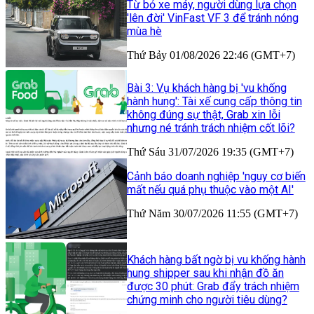
Từ bỏ xe máy, người dùng lựa chọn
'lên đời' VinFast VF 3 để tránh nóng
mùa hè
Thứ Bảy 01/08/2026 22:46 (GMT+7)
Bài 3: Vụ khách hàng bị 'vu khống
hành hung': Tài xế cung cấp thông tin
không đúng sự thật, Grab xin lỗi
nhưng né tránh trách nhiệm cốt lõi?
Thứ Sáu 31/07/2026 19:35 (GMT+7)
Cảnh báo doanh nghiệp 'nguy cơ biến
mất nếu quá phụ thuộc vào một AI'
Thứ Năm 30/07/2026 11:55 (GMT+7)
Khách hàng bất ngờ bị vu khống hành
hung shipper sau khi nhận đồ ăn
được 30 phút: Grab đẩy trách nhiệm
chứng minh cho người tiêu dùng?