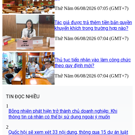
Thứ Năm 06/08/2026 07:05 (GMT+7)
Tác giả được trả thêm tiền bản quyền
khuyến khích trong trường hợp nào?
Thứ Năm 06/08/2026 07:04 (GMT+7)
Thủ tục tiếp nhận vào làm công chức
theo quy định mới?
Thứ Năm 06/08/2026 07:04 (GMT+7)
TIN ĐỌC NHIỀU
1
Bỗng nhiên phát hiện trở thành chủ doanh nghiệp: Khi
thông tin cá nhân có thể bị sử dụng ngoài ý muốn
2
Quốc hội sẽ xem xét 33 nội dung, thông qua 15 dự án luật