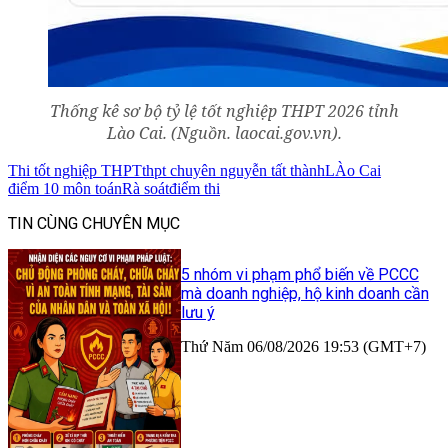
Thống kê sơ bộ tỷ lệ tốt nghiệp THPT 2026 tỉnh
Lào Cai. (Nguồn. laocai.gov.vn).
Thi tốt nghiệp THPT
thpt chuyên nguyễn tất thành
LÀo Cai
điểm 10 môn toán
Rà soát
điểm thi
TIN CÙNG CHUYÊN MỤC
5 nhóm vi phạm phổ biến về PCCC
mà doanh nghiệp, hộ kinh doanh cần
lưu ý
Thứ Năm 06/08/2026 19:53 (GMT+7)