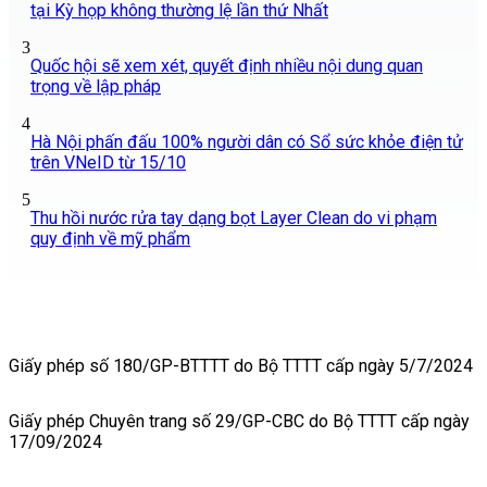
tại Kỳ họp không thường lệ lần thứ Nhất
3
Quốc hội sẽ xem xét, quyết định nhiều nội dung quan
trọng về lập pháp
4
Hà Nội phấn đấu 100% người dân có Sổ sức khỏe điện tử
trên VNeID từ 15/10
5
Thu hồi nước rửa tay dạng bọt Layer Clean do vi phạm
quy định về mỹ phẩm
Giấy phép số 180/GP-BTTTT do Bộ TTTT cấp ngày 5/7/2024
Giấy phép Chuyên trang số 29/GP-CBC do Bộ TTTT cấp ngày
17/09/2024