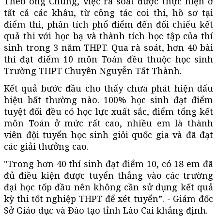
Theo ông Chung, việc rà soát được thực hiện ở
tất cả các khâu, từ công tác coi thi, hồ sơ tại
điểm thi, phân tích phổ điểm đến đối chiếu kết
quả thi với học bạ và thành tích học tập của thí
sinh trong 3 năm THPT. Qua rà soát, hơn 40 bài
thi đạt điểm 10 môn Toán đều thuộc học sinh
Trường THPT Chuyên Nguyễn Tất Thành.
Kết quả bước đầu cho thấy chưa phát hiện dấu
hiệu bất thường nào. 100% học sinh đạt điểm
tuyệt đối đều có học lực xuất sắc, điểm tổng kết
môn Toán ở mức rất cao, nhiều em là thành
viên đội tuyển học sinh giỏi quốc gia và đã đạt
các giải thưởng cao.
"Trong hơn 40 thí sinh đạt điểm 10, có 18 em đã
đủ điều kiện được tuyển thẳng vào các trường
đại học tốp đầu nên không cần sử dụng kết quả
kỳ thi tốt nghiệp THPT để xét tuyển”. - Giám đốc
Sở Giáo dục và Đào tạo tỉnh Lào Cai khẳng định.