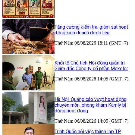
Tăng cường kiểm tra, giám sát hoạt
động kinh doanh dược liệu
Thứ Năm 06/08/2026 18:11 (GMT+7)
Khởi tố Chủ tịch Hội đồng quản trị,
Giám đốc Công ty cổ phần Mekolor
Thứ Năm 06/08/2026 14:05 (GMT+7)
Hà Nội: Quảng cáo vượt hoạt động
chuyên môn, phòng khám Kamly bị
dừng hoạt động
Thứ Năm 06/08/2026 14:05 (GMT+7)
Trình Quốc hội việc thành lập TP