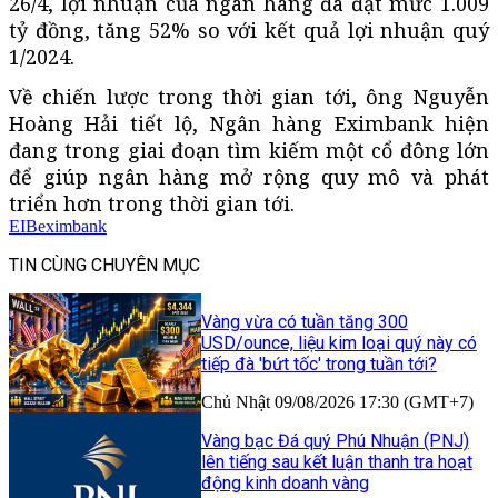
26/4, lợi nhuận của ngân hàng đã đạt mức 1.009
tỷ đồng, tăng 52% so với kết quả lợi nhuận quý
1/2024.
Về chiến lược trong thời gian tới, ông Nguyễn
Hoàng Hải tiết lộ, Ngân hàng Eximbank hiện
đang trong giai đoạn tìm kiếm một cổ đông lớn
để giúp ngân hàng mở rộng quy mô và phát
triển hơn trong thời gian tới.
EIB
eximbank
TIN CÙNG CHUYÊN MỤC
Vàng vừa có tuần tăng 300
USD/ounce, liệu kim loại quý này có
tiếp đà 'bứt tốc' trong tuần tới?
Chủ Nhật 09/08/2026 17:30 (GMT+7)
Vàng bạc Đá quý Phú Nhuận (PNJ)
lên tiếng sau kết luận thanh tra hoạt
động kinh doanh vàng