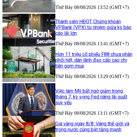
Thứ Bảy 08/08/2026 13:52 (GMT+7)
Thành viên HĐQT Chứng khoán
VPBank (VPX) từ nhiệm giữa kỳ báo
cáo lãi lớn
Thứ Bảy 08/08/2026 13:41 (GMT+7)
Hơn 11 triệu cổ phiếu F88 chưa phân
phối hết, dàn lãnh đạo cấp cao chi
tiền gom mua
Thứ Bảy 08/08/2026 13:29 (GMT+7)
Việc làm Mỹ bất ngờ giảm trong
tháng 7, kỳ vọng Fed nâng lãi suất
suy yếu
Thứ Bảy 08/08/2026 13:11 (GMT+7)
Giá vàng ngày 8/8: Vàng thế giới và
trong nước cùng bật tăng mạnh