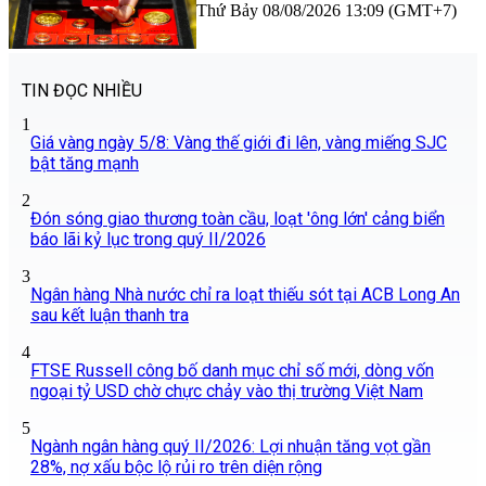
Thứ Bảy 08/08/2026 13:09 (GMT+7)
TIN ĐỌC NHIỀU
1
Giá vàng ngày 5/8: Vàng thế giới đi lên, vàng miếng SJC
bật tăng mạnh
2
Đón sóng giao thương toàn cầu, loạt 'ông lớn' cảng biển
báo lãi kỷ lục trong quý II/2026
3
Ngân hàng Nhà nước chỉ ra loạt thiếu sót tại ACB Long An
sau kết luận thanh tra
4
FTSE Russell công bố danh mục chỉ số mới, dòng vốn
ngoại tỷ USD chờ chực chảy vào thị trường Việt Nam
5
Ngành ngân hàng quý II/2026: Lợi nhuận tăng vọt gần
28%, nợ xấu bộc lộ rủi ro trên diện rộng