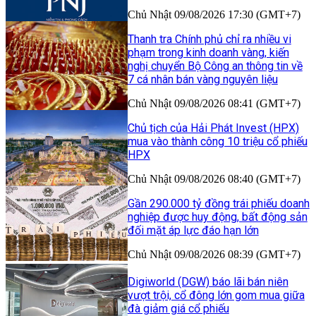
Chủ Nhật 09/08/2026 17:30 (GMT+7)
Thanh tra Chính phủ chỉ ra nhiều vi
phạm trong kinh doanh vàng, kiến
nghị chuyển Bộ Công an thông tin về
7 cá nhân bán vàng nguyên liệu
Chủ Nhật 09/08/2026 08:41 (GMT+7)
Chủ tịch của Hải Phát Invest (HPX)
mua vào thành công 10 triệu cổ phiếu
HPX
Chủ Nhật 09/08/2026 08:40 (GMT+7)
Gần 290.000 tỷ đồng trái phiếu doanh
nghiệp được huy động, bất động sản
đối mặt áp lực đáo hạn lớn
Chủ Nhật 09/08/2026 08:39 (GMT+7)
Digiworld (DGW) báo lãi bán niên
vượt trội, cổ đông lớn gom mua giữa
đà giảm giá cổ phiếu