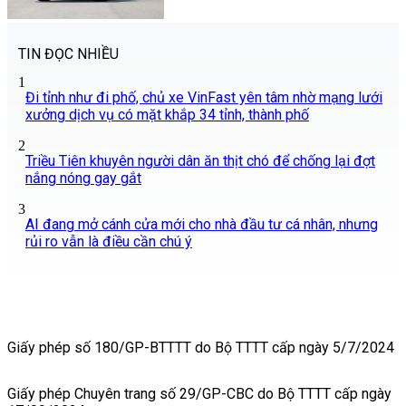
TIN ĐỌC NHIỀU
1
Đi tỉnh như đi phố, chủ xe VinFast yên tâm nhờ mạng lưới
xưởng dịch vụ có mặt khắp 34 tỉnh, thành phố
2
Triều Tiên khuyên người dân ăn thịt chó để chống lại đợt
nắng nóng gay gắt
3
AI đang mở cánh cửa mới cho nhà đầu tư cá nhân, nhưng
rủi ro vẫn là điều cần chú ý
Giấy phép số 180/GP-BTTTT do Bộ TTTT cấp ngày 5/7/2024
Giấy phép Chuyên trang số 29/GP-CBC do Bộ TTTT cấp ngày