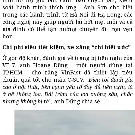
soát hành trình thích ứng… Anh Sơn cho biết
trong các hành trình từ Hà Nội đi Hạ Long, các
công nghệ này giúp người lái bớt mệt mỏi và cả
gia đình có thể tận hưởng chuyến đi trọn vẹn
hơn.
Chi phí siêu tiết kiệm, xe xăng “chỉ biết ước”
Ở góc độ khác, đánh giá về trang bị tiện nghi của
VF 7, anh Hoàng Dũng - một người dùng tại
TP.HCM - cho rằng VinFast đã thiết lập tiêu
chuẩn quá tốt cho mẫu C-SUV.
“Điều tôi đánh giá
cao ở nội thất, bên cạnh yếu tố đầy đủ tiện nghi, là
ở hệ thống loa. Dải trầm của loa xuống sâu, chắc
nhưng không bị rè”,
anh Dũng chia sẻ.