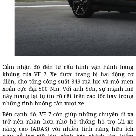
Cảm nhận đó đến từ cấu hình vận hành hàng
khủng của VF 7. Xe được trang bị hai động cơ
điện, cho tổng công suất 349 mã lực và mô-men
xoắn cực đại 500 Nm. Với anh Sơn, sự mạnh mẽ
này mang lại tự tin rõ rệt trên cao tốc hay trong
những tình huống cần vượt xe.
Bên cạnh đó, VF 7 còn giúp những chuyến đi xa
trở nên nhàn hơn nhờ hệ thống hỗ trợ lái xe
nâng cao (ADAS) với nhiều tính năng hữu ích
như hỗ trợ giữ làn, cảnh báo chệch làn, kiểm