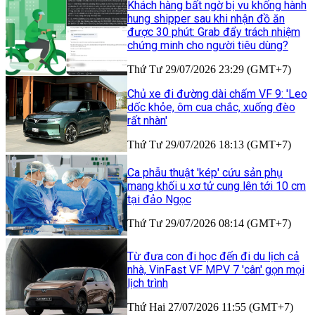
Khách hàng bất ngờ bị vu khống hành
hung shipper sau khi nhận đồ ăn
được 30 phút: Grab đẩy trách nhiệm
chứng minh cho người tiêu dùng?
Thứ Tư 29/07/2026 23:29 (GMT+7)
Chủ xe đi đường dài chấm VF 9: 'Leo
dốc khỏe, ôm cua chắc, xuống đèo
rất nhàn'
Thứ Tư 29/07/2026 18:13 (GMT+7)
Ca phẫu thuật 'kép' cứu sản phụ
mang khối u xơ tử cung lên tới 10 cm
tại đảo Ngọc
Thứ Tư 29/07/2026 08:14 (GMT+7)
Từ đưa con đi học đến đi du lịch cả
nhà, VinFast VF MPV 7 'cân' gọn mọi
lịch trình
Thứ Hai 27/07/2026 11:55 (GMT+7)