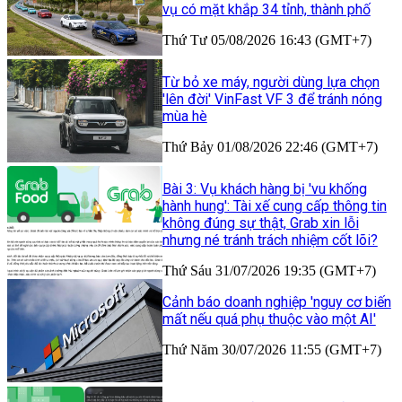
vụ có mặt khắp 34 tỉnh, thành phố
Thứ Tư 05/08/2026 16:43 (GMT+7)
Từ bỏ xe máy, người dùng lựa chọn
'lên đời' VinFast VF 3 để tránh nóng
mùa hè
Thứ Bảy 01/08/2026 22:46 (GMT+7)
Bài 3: Vụ khách hàng bị 'vu khống
hành hung': Tài xế cung cấp thông tin
không đúng sự thật, Grab xin lỗi
nhưng né tránh trách nhiệm cốt lõi?
Thứ Sáu 31/07/2026 19:35 (GMT+7)
Cảnh báo doanh nghiệp 'nguy cơ biến
mất nếu quá phụ thuộc vào một AI'
Thứ Năm 30/07/2026 11:55 (GMT+7)