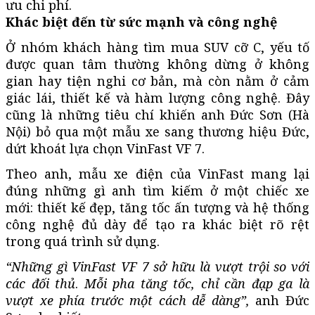
ưu chi phí.
Khác biệt đến từ sức mạnh và công nghệ
Ở nhóm khách hàng tìm mua SUV cỡ C, yếu tố
được quan tâm thường không dừng ở không
gian hay tiện nghi cơ bản, mà còn nằm ở cảm
giác lái, thiết kế và hàm lượng công nghệ. Đây
cũng là những tiêu chí khiến anh Đức Sơn (Hà
Nội) bỏ qua một mẫu xe sang thương hiệu Đức,
dứt khoát lựa chọn VinFast VF 7.
Theo anh, mẫu xe điện của VinFast mang lại
đúng những gì anh tìm kiếm ở một chiếc xe
mới: thiết kế đẹp, tăng tốc ấn tượng và hệ thống
công nghệ đủ dày để tạo ra khác biệt rõ rệt
trong quá trình sử dụng.
“Những gì VinFast VF 7 sở hữu là vượt trội so với
các đối thủ
.
Mỗi pha tăng tốc, chỉ cần đạp ga là
vượt xe phía trước một cách dễ dàng”,
anh Đức