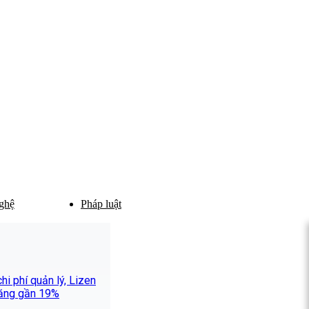
ghệ
Pháp luật
i phí quản lý, Lizen
 tăng gần 19%