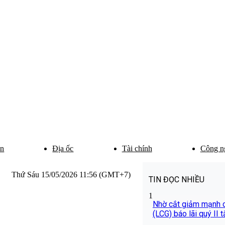
ân
Địa ốc
Tài chính
Công n
Thứ Sáu 15/05/2026 11:56 (GMT+7)
TIN ĐỌC NHIỀU
1
Nhờ cắt giảm mạnh ch
(LCG) báo lãi quý II