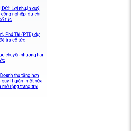
IDC): Lợi nhuận quý
 công nghiệp, dự chi
cổ tức
ên', Phú Tài (PTB) dự
để trả cổ tức
tục chuyển nhượng hai
ước
 Doanh thu tăng hơn
n quý II giảm một nửa
và mở rộng trang trại