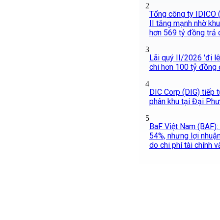
2
Tổng công ty IDICO (
II tăng mạnh nhờ khu
hơn 569 tỷ đồng trả 
3
Lãi quý II/2026 'đi l
chi hơn 100 tỷ đồng 
4
DIC Corp (DIG) tiếp 
phân khu tại Đại Ph
5
BaF Việt Nam (BAF):
54%, nhưng lợi nhuậ
do chi phí tài chính 