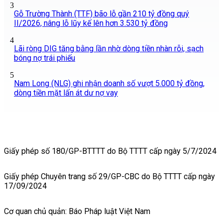
3
Gỗ Trường Thành (TTF) bão lỗ gần 210 tỷ đồng quý
II/2026, nâng lỗ lũy kế lên hơn 3.530 tỷ đồng
4
Lãi ròng DIG tăng bằng lần nhờ dòng tiền nhàn rỗi, sạch
bóng nợ trái phiếu
5
Nam Long (NLG) ghi nhận doanh số vượt 5.000 tỷ đồng,
dòng tiền mặt lấn át dư nợ vay
Giấy phép số 180/GP-BTTTT do Bộ TTTT cấp ngày 5/7/2024
Giấy phép Chuyên trang số 29/GP-CBC do Bộ TTTT cấp ngày
17/09/2024
Cơ quan chủ quản: Báo Pháp luật Việt Nam