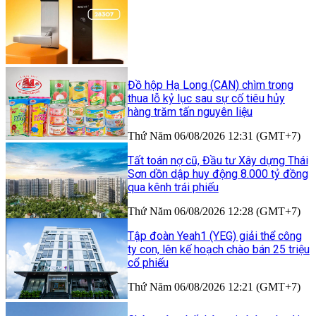
Đồ hộp Hạ Long (CAN) chìm trong
thua lỗ kỷ lục sau sự cố tiêu hủy
hàng trăm tấn nguyên liệu
Thứ Năm 06/08/2026 12:31 (GMT+7)
Tất toán nợ cũ, Đầu tư Xây dựng Thái
Sơn dồn dập huy động 8.000 tỷ đồng
qua kênh trái phiếu
Thứ Năm 06/08/2026 12:28 (GMT+7)
Tập đoàn Yeah1 (YEG) giải thể công
ty con, lên kế hoạch chào bán 25 triệu
cổ phiếu
Thứ Năm 06/08/2026 12:21 (GMT+7)