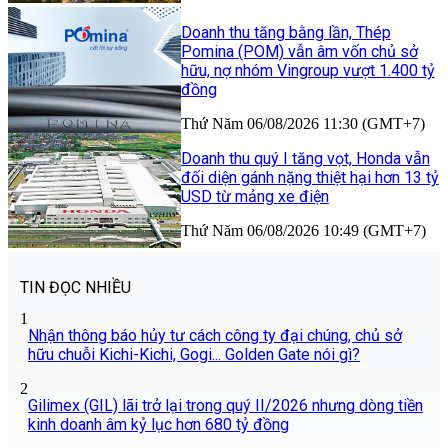
Doanh thu tăng bằng lần, Thép
Pomina (POM) vẫn âm vốn chủ sở
hữu, nợ nhóm Vingroup vượt 1.400 tỷ
đồng
Thứ Năm 06/08/2026 11:30 (GMT+7)
Doanh thu quý I tăng vọt, Honda vẫn
đối diện gánh nặng thiệt hại hơn 13 tỷ
USD từ mảng xe điện
Thứ Năm 06/08/2026 10:49 (GMT+7)
TIN ĐỌC NHIỀU
1
Nhận thông báo hủy tư cách công ty đại chúng, chủ sở
hữu chuỗi Kichi-Kichi, Gogi... Golden Gate nói gì?
2
Gilimex (GIL) lãi trở lại trong quý II/2026 nhưng dòng tiền
kinh doanh âm kỷ lục hơn 680 tỷ đồng