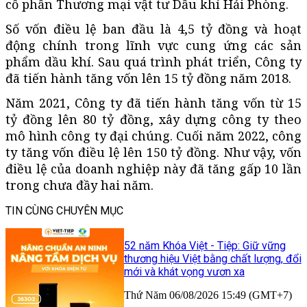
cổ phần Thương mại vật tư Dầu khí Hải Phòng.
Số vốn điều lệ ban đầu là 4,5 tỷ đồng và hoạt
động chính trong lĩnh vực cung ứng các sản
phẩm dầu khí. Sau quá trình phát triển, Công ty
đã tiến hành tăng vốn lên 15 tỷ đồng năm 2018.
Năm 2021, Công ty đã tiến hành tăng vốn từ 15
tỷ đồng lên 80 tỷ đồng, xây dựng công ty theo
mô hình công ty đại chúng. Cuối năm 2022, công
ty tăng vốn điều lệ lên 150 tỷ đồng. Như vậy, vốn
điều lệ của doanh nghiệp này đã tăng gấp 10 lần
trong chưa đầy hai năm.
TIN CÙNG CHUYÊN MỤC
52 năm Khóa Việt - Tiệp: Giữ vững
thương hiệu Việt bằng chất lượng, đổi
mới và khát vọng vươn xa
Thứ Năm 06/08/2026 15:49 (GMT+7)