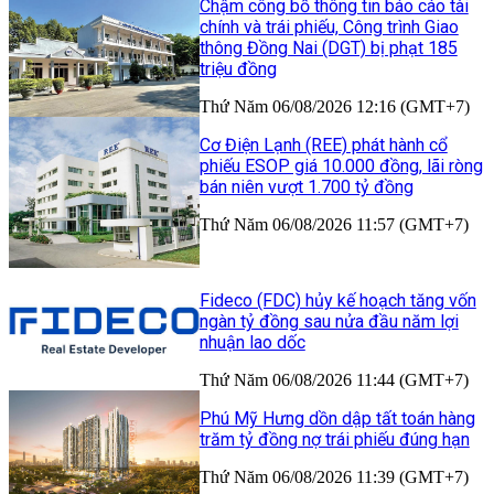
Chậm công bố thông tin báo cáo tài
chính và trái phiếu, Công trình Giao
thông Đồng Nai (DGT) bị phạt 185
triệu đồng
Thứ Năm 06/08/2026 12:16 (GMT+7)
Cơ Điện Lạnh (REE) phát hành cổ
phiếu ESOP giá 10.000 đồng, lãi ròng
bán niên vượt 1.700 tỷ đồng
Thứ Năm 06/08/2026 11:57 (GMT+7)
Fideco (FDC) hủy kế hoạch tăng vốn
ngàn tỷ đồng sau nửa đầu năm lợi
nhuận lao dốc
Thứ Năm 06/08/2026 11:44 (GMT+7)
Phú Mỹ Hưng dồn dập tất toán hàng
trăm tỷ đồng nợ trái phiếu đúng hạn
Thứ Năm 06/08/2026 11:39 (GMT+7)