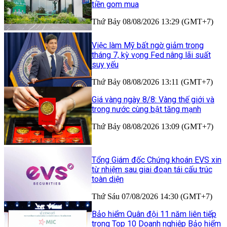
tiền gom mua
Thứ Bảy 08/08/2026 13:29 (GMT+7)
Việc làm Mỹ bất ngờ giảm trong
tháng 7, kỳ vọng Fed nâng lãi suất
suy yếu
Thứ Bảy 08/08/2026 13:11 (GMT+7)
Giá vàng ngày 8/8: Vàng thế giới và
trong nước cùng bật tăng mạnh
Thứ Bảy 08/08/2026 13:09 (GMT+7)
Tổng Giám đốc Chứng khoán EVS xin
từ nhiệm sau giai đoạn tái cấu trúc
toàn diện
Thứ Sáu 07/08/2026 14:30 (GMT+7)
Bảo hiểm Quân đội 11 năm liên tiếp
trong Top 10 Doanh nghiệp Bảo hiểm