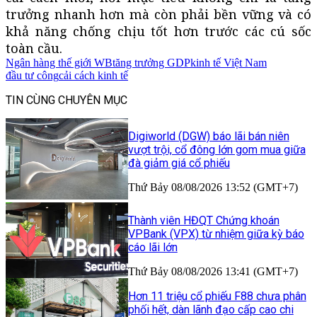
trưởng nhanh hơn mà còn phải bền vững và có
khả năng chống chịu tốt hơn trước các cú sốc
toàn cầu.
Ngân hàng thế giới WB
tăng trưởng GDP
kinh tế Việt Nam
đầu tư công
cải cách kinh tế
TIN CÙNG CHUYÊN MỤC
Digiworld (DGW) báo lãi bán niên
vượt trội, cổ đông lớn gom mua giữa
đà giảm giá cổ phiếu
Thứ Bảy 08/08/2026 13:52 (GMT+7)
Thành viên HĐQT Chứng khoán
VPBank (VPX) từ nhiệm giữa kỳ báo
cáo lãi lớn
Thứ Bảy 08/08/2026 13:41 (GMT+7)
Hơn 11 triệu cổ phiếu F88 chưa phân
phối hết, dàn lãnh đạo cấp cao chi