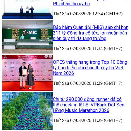
Phi nhân thọ uy tín
Thứ Sáu 07/08/2026 12:34 (GMT+7)
Bảo hiểm Quân đội (MIG) sắp chi hơn
211 tỷ đồng trả cổ tức, lợi nhuận bán
niên duy trì đà tăng trưởng
Thứ Sáu 07/08/2026 11:34 (GMT+7)
OPES thăng hạng trong Top 10 Công
ty bảo hiểm phi nhân thọ uy tín Việt
Nam 2026
Thứ Sáu 07/08/2026 11:29 (GMT+7)
Chỉ từ 290.000 đồng, runner đã có
thể check-in lễ hội VPBank Đất Sen
Hồng Music Marathon 2026
Thứ Sáu 07/08/2026 11:29 (GMT+7)