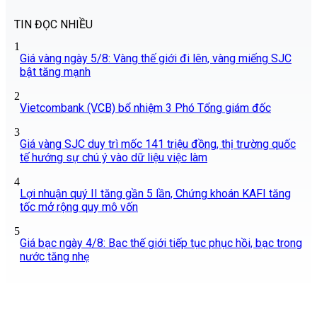
TIN ĐỌC NHIỀU
1
Giá vàng ngày 5/8: Vàng thế giới đi lên, vàng miếng SJC
bật tăng mạnh
2
Vietcombank (VCB) bổ nhiệm 3 Phó Tổng giám đốc
3
Giá vàng SJC duy trì mốc 141 triệu đồng, thị trường quốc
tế hướng sự chú ý vào dữ liệu việc làm
4
Lợi nhuận quý II tăng gần 5 lần, Chứng khoán KAFI tăng
tốc mở rộng quy mô vốn
5
Giá bạc ngày 4/8: Bạc thế giới tiếp tục phục hồi, bạc trong
nước tăng nhẹ