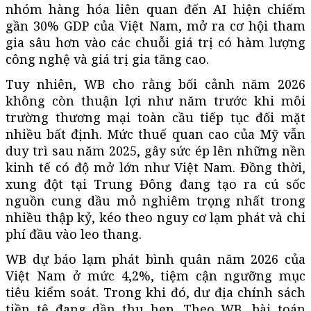
nhóm hàng hóa liên quan đến AI hiện chiếm
gần 30% GDP của Việt Nam, mở ra cơ hội tham
gia sâu hơn vào các chuỗi giá trị có hàm lượng
công nghệ và giá trị gia tăng cao.
Tuy nhiên, WB cho rằng bối cảnh năm 2026
không còn thuận lợi như năm trước khi môi
trường thương mại toàn cầu tiếp tục đối mặt
nhiều bất định. Mức thuế quan cao của Mỹ vẫn
duy trì sau năm 2025, gây sức ép lên những nền
kinh tế có độ mở lớn như Việt Nam. Đồng thời,
xung đột tại Trung Đông đang tạo ra cú sốc
nguồn cung dầu mỏ nghiêm trọng nhất trong
nhiều thập kỷ, kéo theo nguy cơ lạm phát và chi
phí đầu vào leo thang.
WB dự báo lạm phát bình quân năm 2026 của
Việt Nam ở mức 4,2%, tiệm cận ngưỡng mục
tiêu kiểm soát. Trong khi đó, dư địa chính sách
tiền tệ đang dần thu hẹp. Theo WB, bài toán