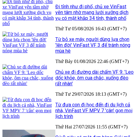
Đi tỉnh như đi phố, chủ xe VinFast
yên tâm nhờ mạng lưới xưởng dịch
vụ có mặt khắp 34 tỉnh, thành phố
Thứ Tư 05/08/2026 16:43 (GMT+7)
Từ bỏ xe máy, người dùng lựa chọn
'lên đời' VinFast VF 3 để tránh nóng
mùa hè
Thứ Bảy 01/08/2026 22:46 (GMT+7)
Chủ xe đi đường dài chấm VF 9: 'Leo
dốc khỏe, ôm cua chắc, xuống đèo
rất nhàn'
Thứ Tư 29/07/2026 18:13 (GMT+7)
Từ đưa con đi học đến đi du lịch cả
nhà, VinFast VF MPV 7 'cân' gọn mọi
lịch trình
Thứ Hai 27/07/2026 11:55 (GMT+7)