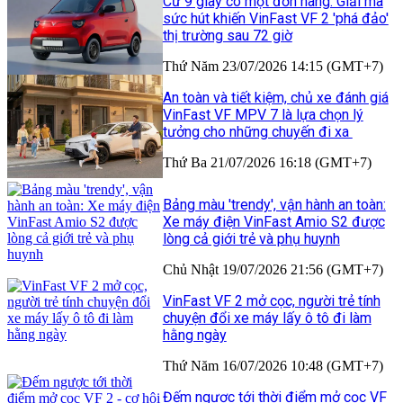
Cứ 9 giây có một đơn hàng: Giải mã
sức hút khiến VinFast VF 2 'phá đảo'
thị trường sau 72 giờ
Thứ Năm 23/07/2026 14:15 (GMT+7)
An toàn và tiết kiệm, chủ xe đánh giá
VinFast VF MPV 7 là lựa chọn lý
tưởng cho những chuyến đi xa
Thứ Ba 21/07/2026 16:18 (GMT+7)
Bảng màu 'trendy', vận hành an toàn:
Xe máy điện VinFast Amio S2 được
lòng cả giới trẻ và phụ huynh
Chủ Nhật 19/07/2026 21:56 (GMT+7)
VinFast VF 2 mở cọc, người trẻ tính
chuyện đổi xe máy lấy ô tô đi làm
hằng ngày
Thứ Năm 16/07/2026 10:48 (GMT+7)
Đếm ngược tới thời điểm mở cọc VF