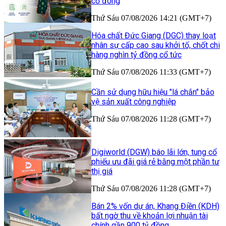
cổ đông
Thứ Sáu 07/08/2026 14:21 (GMT+7)
Hóa chất Đức Giang (DGC) thay loạt
nhân sự cấp cao sau khởi tố, chốt chi
hàng nghìn tỷ đồng cổ tức
Thứ Sáu 07/08/2026 11:33 (GMT+7)
Cần sử dụng hữu hiệu "lá chắn" bảo
vệ sản xuất công nghiệp
Thứ Sáu 07/08/2026 11:28 (GMT+7)
Digiworld (DGW) báo lãi lớn, tung cổ
phiếu ưu đãi giá rẻ bằng một phần tư
thị giá
Thứ Sáu 07/08/2026 11:28 (GMT+7)
Bán 2% vốn dự án, Khang Điền (KDH)
bất ngờ thu về khoản lợi nhuận tài
chính gần 900 tỷ đồng