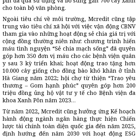
pin đã qua sử dụng và bổ sung gần 700 cây xanh
cho toàn bộ văn phòng.
Ngoài tiêu chí về môi trường, Mcredit cũng tập
trung vào tiêu chí xã hội với việc vận động CBNV
tham gia vào những hoạt động sẻ chia giá trị với
cộng đồng thường niên như: chương trình hiến
máu tình nguyện “Sẻ chia mạch sống” đã quyên
góp hơn 350 đơn vị máu cho các bệnh viện quân
y sau 3 kỳ triển khai; hoạt động trao tặng hơn
10.000 cây giống cho đồng bào khó khăn ở tỉnh
Hà Giang năm 2022; hội chợ từ thiện “Trao yêu
thương – Gom hạnh phúc” quyên góp hơn 200
triệu đồng ủng hộ vật tư y tế cho Bệnh viện đa
khoa Xanh Pôn năm 2023…
Từ năm 2022, Mcredit cũng hưởng ứng Kế hoạch
hành động ngành ngân hàng thực hiện Chiến
lược tài chính toàn diện quốc gia đến năm 2025,
định hướng đến năm 2030 với hoạt động ESG