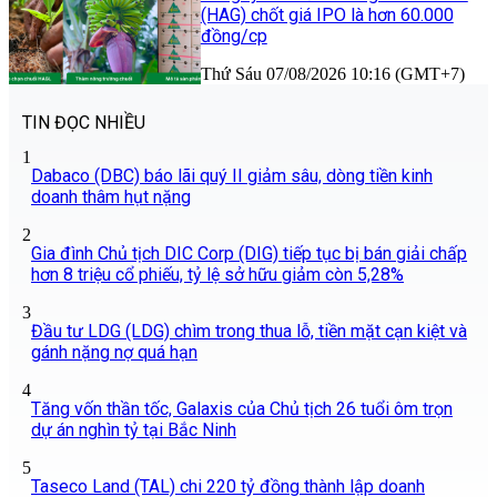
(HAG) chốt giá IPO là hơn 60.000
đồng/cp
Thứ Sáu 07/08/2026 10:16 (GMT+7)
TIN ĐỌC NHIỀU
1
Dabaco (DBC) báo lãi quý II giảm sâu, dòng tiền kinh
doanh thâm hụt nặng
2
Gia đình Chủ tịch DIC Corp (DIG) tiếp tục bị bán giải chấp
hơn 8 triệu cổ phiếu, tỷ lệ sở hữu giảm còn 5,28%
3
Đầu tư LDG (LDG) chìm trong thua lỗ, tiền mặt cạn kiệt và
gánh nặng nợ quá hạn
4
Tăng vốn thần tốc, Galaxis của Chủ tịch 26 tuổi ôm trọn
dự án nghìn tỷ tại Bắc Ninh
5
Taseco Land (TAL) chi 220 tỷ đồng thành lập doanh