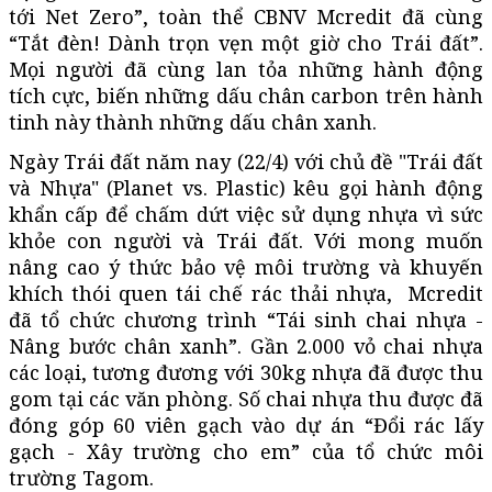
tới Net Zero”, toàn thể CBNV Mcredit đã cùng
“Tắt đèn! Dành trọn vẹn một giờ cho Trái đất”.
Mọi người đã cùng lan tỏa những hành động
tích cực, biến những dấu chân carbon trên hành
tinh này thành những dấu chân xanh.
Ngày Trái đất năm nay (22/4) với chủ đề "Trái đất
và Nhựa" (Planet vs. Plastic) kêu gọi hành động
khẩn cấp để chấm dứt việc sử dụng nhựa vì sức
khỏe con người và Trái đất. Với mong muốn
nâng cao ý thức bảo vệ môi trường và khuyến
khích thói quen tái chế rác thải nhựa, Mcredit
đã tổ chức chương trình “Tái sinh chai nhựa -
Nâng bước chân xanh”. Gần 2.000 vỏ chai nhựa
các loại, tương đương với 30kg nhựa đã được thu
gom tại các văn phòng. Số chai nhựa thu được đã
đóng góp 60 viên gạch vào dự án “Đổi rác lấy
gạch - Xây trường cho em” của tổ chức môi
trường Tagom.