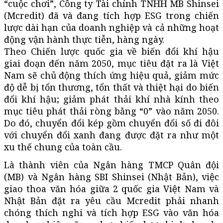
“cuộc chơi”, Công ty Tài chính TNHH MB Shinsei
(Mcredit) đã và đang tích hợp ESG trong chiến
lược dài hạn của doanh nghiệp và cả những hoạt
động vận hành thực tiễn, hàng ngày.
Theo Chiến lược quốc gia về biến đổi khí hậu
giai đoạn đến năm 2050, mục tiêu đặt ra là Việt
Nam sẽ chủ động thích ứng hiệu quả, giảm mức
độ dễ bị tổn thương, tổn thất và thiệt hại do biến
đổi khí hậu; giảm phát thải khí nhà kính theo
mục tiêu phát thải ròng bằng “0” vào năm 2050.
Do đó, chuyển đổi kép gồm chuyển đổi số đi đôi
với chuyển đổi xanh đang được đặt ra như một
xu thế chung của toàn cầu.
Là thành viên của Ngân hàng TMCP Quân đội
(MB) và Ngân hàng SBI Shinsei (Nhật Bản), việc
giao thoa văn hóa giữa 2 quốc gia Việt Nam và
Nhật Bản đặt ra yêu cầu Mcredit phải nhanh
chóng thích nghi và tích hợp ESG vào văn hóa