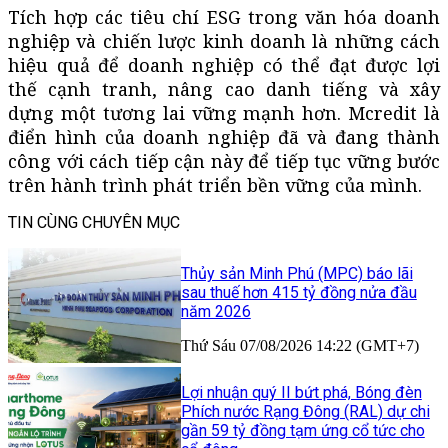
Tích hợp các tiêu chí ESG trong văn hóa doanh
nghiệp và chiến lược kinh doanh là những cách
hiệu quả để doanh nghiệp có thể đạt được lợi
thế cạnh tranh, nâng cao danh tiếng và xây
dựng một tương lai vững mạnh hơn. Mcredit là
điển hình của doanh nghiệp đã và đang thành
công với cách tiếp cận này để tiếp tục vững bước
trên hành trình phát triển bền vững của mình.
TIN CÙNG CHUYÊN MỤC
Thủy sản Minh Phú (MPC) báo lãi
sau thuế hơn 415 tỷ đồng nửa đầu
năm 2026
Thứ Sáu 07/08/2026 14:22 (GMT+7)
Lợi nhuận quý II bứt phá, Bóng đèn
Phích nước Rạng Đông (RAL) dự chi
gần 59 tỷ đồng tạm ứng cổ tức cho