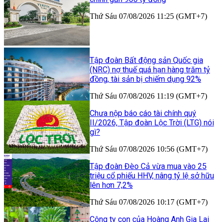
Thứ Sáu 07/08/2026 11:25 (GMT+7)
Tập đoàn Bất động sản Quốc gia
(NRC) nợ thuế quá hạn hàng trăm tỷ
đồng, tài sản bị chiếm dụng 92%
Thứ Sáu 07/08/2026 11:19 (GMT+7)
Chưa nộp báo cáo tài chính quý
II/2026, Tập đoàn Lộc Trời (LTG) nói
gì?
Thứ Sáu 07/08/2026 10:56 (GMT+7)
Tập đoàn Đèo Cả vừa mua vào 25
triệu cổ phiếu HHV, nâng tỷ lệ sở hữu
lên hơn 7,2%
Thứ Sáu 07/08/2026 10:17 (GMT+7)
Công ty con của Hoàng Anh Gia Lai