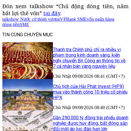
Đón xem talkshow “Chủ động dòng tiền, nắm
bắt lợi thế vốn”
tại đây
.
talkshow Nước cờ thịnh vượng
VPBank SME
vốn ngân hàng
dòng tiền
SME
TIN CÙNG CHUYÊN MỤC
Thanh tra Chính phủ chỉ ra nhiều vi
phạm trong kinh doanh vàng, kiến
nghị chuyển Bộ Công an thông tin về
7 cá nhân bán vàng nguyên liệu
Chủ Nhật 09/08/2026 08:41 (GMT+7)
Chủ tịch của Hải Phát Invest (HPX)
mua vào thành công 10 triệu cổ phiếu
HPX
Chủ Nhật 09/08/2026 08:40 (GMT+7)
Gần 290.000 tỷ đồng trái phiếu doanh
nghiệp được huy động, bất động sản
đối mặt áp lực đáo hạn lớn