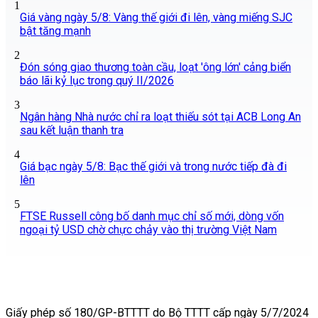
1
Giá vàng ngày 5/8: Vàng thế giới đi lên, vàng miếng SJC
bật tăng mạnh
2
Đón sóng giao thương toàn cầu, loạt 'ông lớn' cảng biển
báo lãi kỷ lục trong quý II/2026
3
Ngân hàng Nhà nước chỉ ra loạt thiếu sót tại ACB Long An
sau kết luận thanh tra
4
Giá bạc ngày 5/8: Bạc thế giới và trong nước tiếp đà đi
lên
5
FTSE Russell công bố danh mục chỉ số mới, dòng vốn
ngoại tỷ USD chờ chực chảy vào thị trường Việt Nam
Giấy phép số 180/GP-BTTTT do Bộ TTTT cấp ngày 5/7/2024