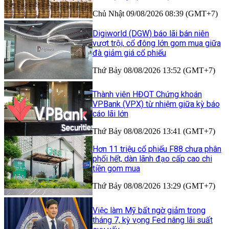
Chủ Nhật 09/08/2026 08:39 (GMT+7)
Digiworld (DGW) báo lãi bán niên
vượt trội, cổ đông lớn gom mua giữa
đà giảm giá cổ phiếu
Thứ Bảy 08/08/2026 13:52 (GMT+7)
Thành viên HĐQT Chứng khoán
VPBank (VPX) từ nhiệm giữa kỳ báo
cáo lãi lớn
Thứ Bảy 08/08/2026 13:41 (GMT+7)
Hơn 11 triệu cổ phiếu F88 chưa phân
phối hết, dàn lãnh đạo cấp cao chi
tiền gom mua
Thứ Bảy 08/08/2026 13:29 (GMT+7)
Việc làm Mỹ bất ngờ giảm trong
tháng 7, kỳ vọng Fed nâng lãi suất