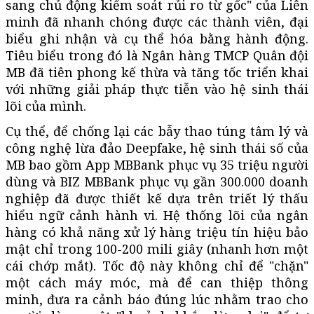
sang chủ động kiểm soát rủi ro từ gốc" của Liên
minh đã nhanh chóng được các thành viên, đại
biểu ghi nhận và cụ thể hóa bằng hành động.
Tiêu biểu trong đó là Ngân hàng TMCP Quân đội
MB đã tiên phong kế thừa và tăng tốc triển khai
với những giải pháp thực tiễn vào hệ sinh thái
lõi của mình.
Cụ thể, để chống lại các bẫy thao túng tâm lý và
công nghệ lừa đảo Deepfake, hệ sinh thái số của
MB bao gồm App MBBank phục vụ 35 triệu người
dùng và BIZ MBBank phục vụ gần 300.000 doanh
nghiệp đã được thiết kế dựa trên triết lý thấu
hiểu ngữ cảnh hành vi. Hệ thống lõi của ngân
hàng có khả năng xử lý hàng triệu tín hiệu bảo
mật chỉ trong 100-200 mili giây (nhanh hơn một
cái chớp mắt). Tốc độ này không chỉ để "chặn"
một cách máy móc, mà để can thiệp thông
minh, đưa ra cảnh báo đúng lúc nhằm trao cho