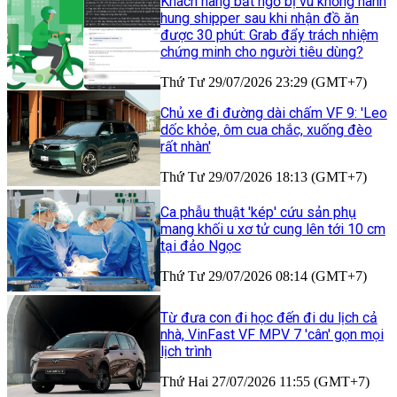
Khách hàng bất ngờ bị vu khống hành
hung shipper sau khi nhận đồ ăn
được 30 phút: Grab đẩy trách nhiệm
chứng minh cho người tiêu dùng?
Thứ Tư 29/07/2026 23:29 (GMT+7)
Chủ xe đi đường dài chấm VF 9: 'Leo
dốc khỏe, ôm cua chắc, xuống đèo
rất nhàn'
Thứ Tư 29/07/2026 18:13 (GMT+7)
Ca phẫu thuật 'kép' cứu sản phụ
mang khối u xơ tử cung lên tới 10 cm
tại đảo Ngọc
Thứ Tư 29/07/2026 08:14 (GMT+7)
Từ đưa con đi học đến đi du lịch cả
nhà, VinFast VF MPV 7 'cân' gọn mọi
lịch trình
Thứ Hai 27/07/2026 11:55 (GMT+7)