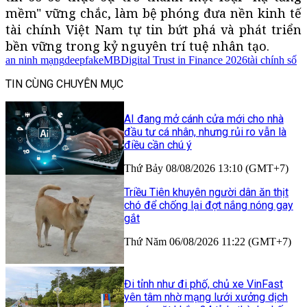
mềm" vững chắc, làm bệ phóng đưa nền kinh tế
tài chính Việt Nam tự tin bứt phá và phát triển
bền vững trong kỷ nguyên trí tuệ nhân tạo.
an ninh mạng
deepfake
MB
Digital Trust in Finance 2026
tài chính số
TIN CÙNG CHUYÊN MỤC
AI đang mở cánh cửa mới cho nhà
đầu tư cá nhân, nhưng rủi ro vẫn là
điều cần chú ý
Thứ Bảy 08/08/2026 13:10 (GMT+7)
Triều Tiên khuyên người dân ăn thịt
chó để chống lại đợt nắng nóng gay
gắt
Thứ Năm 06/08/2026 11:22 (GMT+7)
Đi tỉnh như đi phố, chủ xe VinFast
yên tâm nhờ mạng lưới xưởng dịch