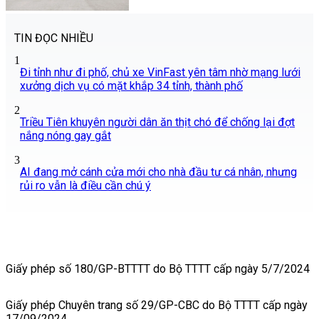
TIN ĐỌC NHIỀU
1
Đi tỉnh như đi phố, chủ xe VinFast yên tâm nhờ mạng lưới
xưởng dịch vụ có mặt khắp 34 tỉnh, thành phố
2
Triều Tiên khuyên người dân ăn thịt chó để chống lại đợt
nắng nóng gay gắt
3
AI đang mở cánh cửa mới cho nhà đầu tư cá nhân, nhưng
rủi ro vẫn là điều cần chú ý
Giấy phép số 180/GP-BTTTT do Bộ TTTT cấp ngày 5/7/2024
Giấy phép Chuyên trang số 29/GP-CBC do Bộ TTTT cấp ngày
17/09/2024