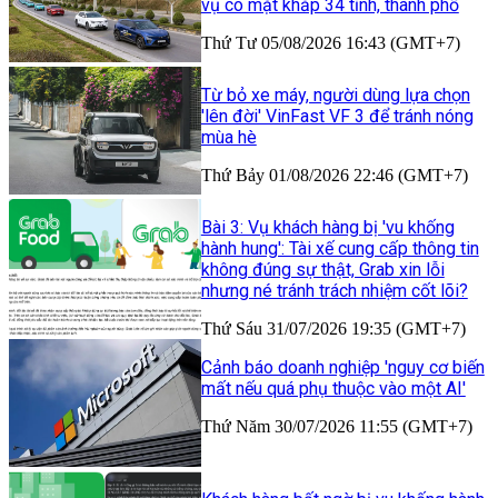
vụ có mặt khắp 34 tỉnh, thành phố
Thứ Tư 05/08/2026 16:43 (GMT+7)
Từ bỏ xe máy, người dùng lựa chọn
'lên đời' VinFast VF 3 để tránh nóng
mùa hè
Thứ Bảy 01/08/2026 22:46 (GMT+7)
Bài 3: Vụ khách hàng bị 'vu khống
hành hung': Tài xế cung cấp thông tin
không đúng sự thật, Grab xin lỗi
nhưng né tránh trách nhiệm cốt lõi?
Thứ Sáu 31/07/2026 19:35 (GMT+7)
Cảnh báo doanh nghiệp 'nguy cơ biến
mất nếu quá phụ thuộc vào một AI'
Thứ Năm 30/07/2026 11:55 (GMT+7)