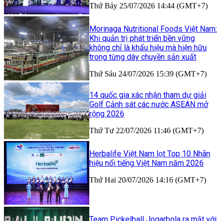
Thứ Bảy 25/07/2026 14:44 (GMT+7)
Morinaga Nutritional Foods Việt Nam:
Khi quản trị phát triển bền vững
không chỉ là khẩu hiệu mà hiện hữu
trong từng dây chuyền sản xuất
Thứ Sáu 24/07/2026 15:39 (GMT+7)
14 quốc gia xác nhận tham dự giải
Golf Cảnh sát các nước ASEAN mở
rộng 2026
Thứ Tư 22/07/2026 11:46 (GMT+7)
Herbalife Việt Nam lọt Top 10 Nhãn
hiệu nổi tiếng Việt Nam năm 2026
Thứ Hai 20/07/2026 14:16 (GMT+7)
Team Pickelball Jogarbola ra mắt với