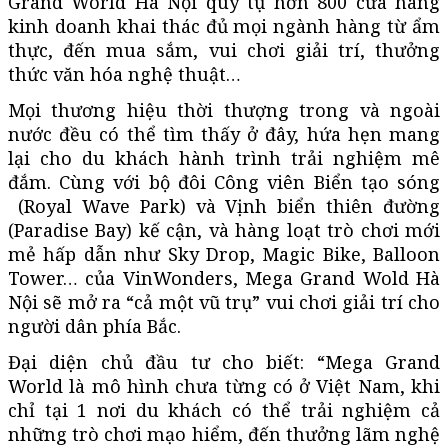
Grand World Hà Nội quy tụ hơn 800 cửa hàng
kinh doanh khai thác đủ mọi ngành hàng từ ẩm
thực, đến mua sắm, vui chơi giải trí, thưởng
thức văn hóa nghệ thuật…
Mọi thương hiệu thời thượng trong và ngoài
nước đều có thể tìm thấy ở đây, hứa hẹn mang
lại cho du khách hành trình trải nghiệm mê
đắm. Cùng với bộ đôi Công viên Biển tạo sóng
(Royal Wave Park) và Vịnh biển thiên đường
(Paradise Bay) kế cận, và hàng loạt trò chơi mới
mẻ hấp dẫn như Sky Drop, Magic Bike, Balloon
Tower… của VinWonders, Mega Grand Wold Hà
Nội sẽ mở ra “cả một vũ trụ” vui chơi giải trí cho
người dân phía Bắc.
Đại diện chủ đầu tư cho biết: “Mega Grand
World là mô hình chưa từng có ở Việt Nam, khi
chỉ tại 1 nơi du khách có thể trải nghiệm cả
những trò chơi mạo hiểm, đến thưởng lãm nghệ