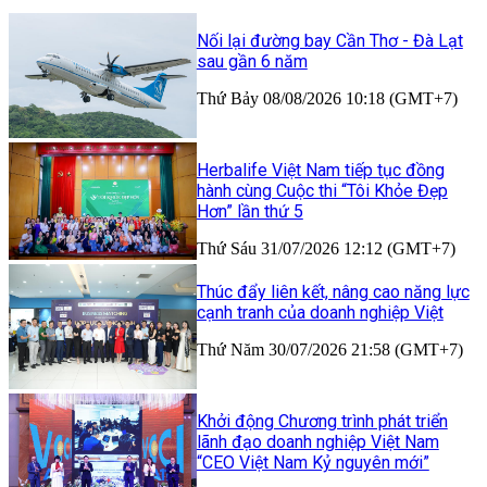
Nối lại đường bay Cần Thơ - Đà Lạt
sau gần 6 năm
Thứ Bảy 08/08/2026 10:18 (GMT+7)
Herbalife Việt Nam tiếp tục đồng
hành cùng Cuộc thi “Tôi Khỏe Đẹp
Hơn” lần thứ 5
Thứ Sáu 31/07/2026 12:12 (GMT+7)
Thúc đẩy liên kết, nâng cao năng lực
cạnh tranh của doanh nghiệp Việt
Thứ Năm 30/07/2026 21:58 (GMT+7)
Khởi động Chương trình phát triển
lãnh đạo doanh nghiệp Việt Nam
“CEO Việt Nam Kỷ nguyên mới”