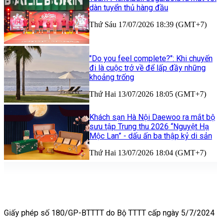
dàn tuyển thủ hàng đầu
Thứ Sáu 17/07/2026 18:39 (GMT+7)
"Do you feel complete?": Khi chuyến
đi là cuộc trở về để lấp đầy những
khoảng trống
Thứ Hai 13/07/2026 18:05 (GMT+7)
Khách sạn Hà Nội Daewoo ra mắt bộ
sưu tập Trung thu 2026 “Nguyệt Hạ
Mộc Lan” - dấu ấn ba thập kỷ di sản
Thứ Hai 13/07/2026 18:04 (GMT+7)
Giấy phép số 180/GP-BTTTT do Bộ TTTT cấp ngày 5/7/2024