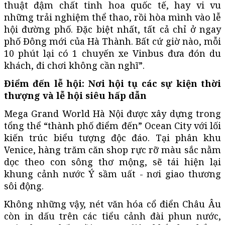
thuật đậm chất tinh hoa quốc tế, hay vi vu
những trải nghiệm thể thao, rồi hòa mình vào lễ
hội đường phố. Đặc biệt nhất, tất cả chỉ ở ngay
phố Đông mới của Hà Thành. Bất cứ giờ nào, mỗi
10 phút lại có 1 chuyến xe Vinbus đưa đón du
khách, đi chơi không cần nghĩ”.
Điểm đến lễ hội: Nơi hội tụ các sự kiện thời
thượng và lễ hội siêu hấp dẫn
Mega Grand World Hà Nội được xây dựng trong
tổng thể “thành phố điểm đến” Ocean City với lối
kiến trúc biểu tượng độc đáo. Tại phân khu
Venice, hàng trăm căn shop rực rỡ màu sắc nằm
dọc theo con sông thơ mộng, sẽ tái hiện lại
khung cảnh nước Ý sầm uất - nơi giao thương
sôi động.
Không những vậy, nét văn hóa cổ điển Châu Âu
còn in dấu trên các tiểu cảnh đài phun nước,