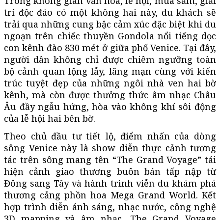
Trong không gian văn hóa, lễ hội, mua sắm, giải
trí độc đáo có một không hai này, du khách sẽ
trải qua những cung bậc cảm xúc đặc biệt khi du
ngoạn trên chiếc thuyền Gondola nổi tiếng dọc
con kênh đào 830 mét ở giữa phố Venice. Tại đây,
người dân không chỉ được chiêm ngưỡng toàn
bộ cảnh quan lộng lẫy, lãng mạn cùng với kiến
trúc tuyệt đẹp của những ngôi nhà ven hai bờ
kênh, mà còn được thưởng thức âm nhạc Châu
Âu đầy ngẫu hứng, hòa vào không khí sôi động
của lễ hội hai bên bờ.
Theo chủ đầu tư tiết lộ, điểm nhấn của dòng
sông Venice này là show diễn thực cảnh tương
tác trên sông mang tên “The Grand Voyage” tái
hiện cảnh giao thương buôn bán tấp nập từ
Đông sang Tây và hành trình viễn du khám phá
thương cảng phồn hoa Mega Grand World. Kết
hợp trình diễn ánh sáng, nhạc nước, công nghệ
3D mapping và âm nhạc, The Grand Voyage